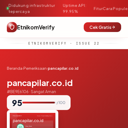
Didukung infrastruktur
Uptime API:
·
Fitur
Cara
Popule
tepercaya
99.95%
EtnikomVerify
Cek Gratis
ETNIKOMVERIFY · ISSUE 22
Beranda
›
Pemeriksaan
›
pancapilar.co.id
pancapilar.co.id
#BE9E6106 · Sangat Aman
95
/ 100