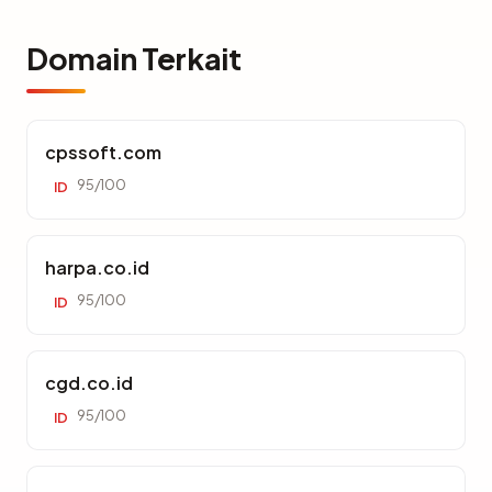
Domain Terkait
cpssoft.com
95/100
ID
harpa.co.id
95/100
ID
cgd.co.id
95/100
ID