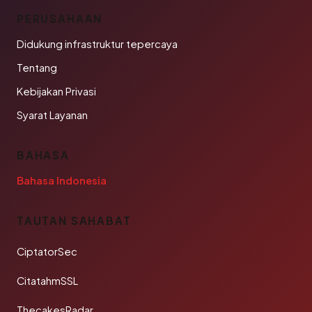
PERUSAHAAN
Didukung infrastruktur tepercaya
Tentang
Kebijakan Privasi
Syarat Layanan
BAHASA
Bahasa Indonesia
TAUTAN SAHABAT
CiptatorSec
CitatahmSSL
ThecakesRadar