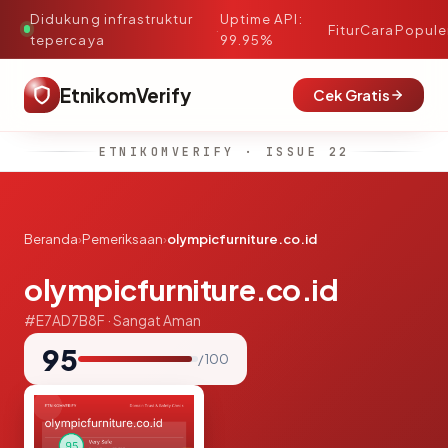
Didukung infrastruktur
Uptime API:
·
Fitur
Cara
Popule
tepercaya
99.95%
EtnikomVerify
Cek Gratis
ETNIKOMVERIFY · ISSUE 22
Beranda
›
Pemeriksaan
›
olympicfurniture.co.id
olympicfurniture.co.id
#E7AD7B8F · Sangat Aman
95
/ 100