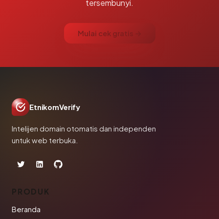
tersembunyi.
Mulai cek gratis →
EtnikomVerify
Intelijen domain otomatis dan independen
untuk web terbuka.
PRODUK
Beranda