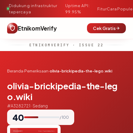
Didukung infrastruktur
Uptime API:
·
Fitur
Cara
Popule
tepercaya
99.95%
EtnikomVerify
Cek Gratis
ETNIKOMVERIFY · ISSUE 22
Beranda
›
Pemeriksaan
›
olivia-brickipedia-the-lego.wiki
olivia-brickipedia-the-leg
o.wiki
#A3282721 · Sedang
40
/ 100