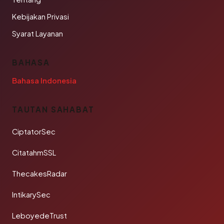
Kebijakan Privasi
Syarat Layanan
BAHASA
Bahasa Indonesia
TAUTAN SAHABAT
CiptatorSec
CitatahmSSL
ThecakesRadar
IntikarySec
LeboyedeTrust