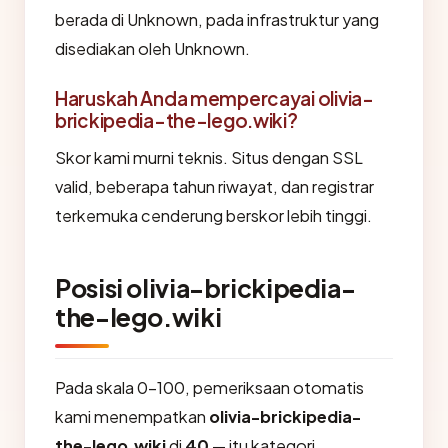
berada di Unknown, pada infrastruktur yang
disediakan oleh Unknown.
Haruskah Anda mempercayai olivia-
brickipedia-the-lego.wiki?
Skor kami murni teknis. Situs dengan SSL
valid, beberapa tahun riwayat, dan registrar
terkemuka cenderung berskor lebih tinggi.
Posisi olivia-brickipedia-
the-lego.wiki
Pada skala 0-100, pemeriksaan otomatis
kami menempatkan
olivia-brickipedia-
the-lego.wiki
di
40
— itu kategori