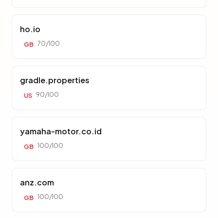
ho.io
70/100
GB
gradle.properties
90/100
US
yamaha-motor.co.id
100/100
GB
anz.com
100/100
GB