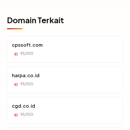
Domain Terkait
cpssoft.com
95/100
ID
harpa.co.id
95/100
ID
cgd.co.id
95/100
ID