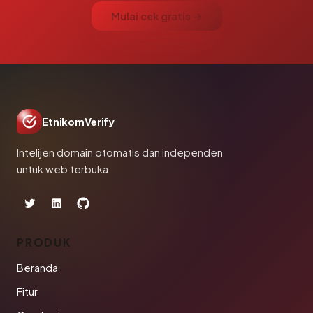
Mulai cek gratis →
EtnikomVerify
Intelijen domain otomatis dan independen
untuk web terbuka.
PRODUK
Beranda
Fitur