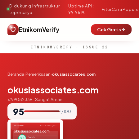
Didukung infrastruktur
Uptime API:
·
Fitur
Cara
Popule
tepercaya
99.95%
EtnikomVerify
Cek Gratis
ETNIKOMVERIFY · ISSUE 22
Beranda
›
Pemeriksaan
›
okusiassociates.com
okusiassociates.com
#9908233B · Sangat Aman
95
/ 100