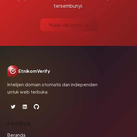
tersembunyi.
Mulai cek gratis →
EtnikomVerify
Intelijen domain otomatis dan independen
untuk web terbuka.
PRODUK
Beranda