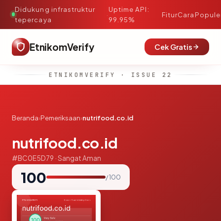
Didukung infrastruktur
Uptime API:
·
Fitur
Cara
Popule
tepercaya
99.95%
EtnikomVerify
Cek Gratis
ETNIKOMVERIFY · ISSUE 22
Beranda
›
Pemeriksaan
›
nutrifood.co.id
nutrifood.co.id
#BC0E5D79 · Sangat Aman
100
/ 100