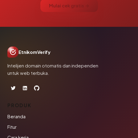
Mulai cek gratis →
EtnikomVerify
Intelijen domain otomatis dan independen
untuk web terbuka.
PRODUK
Beranda
Fitur
Cara kerja