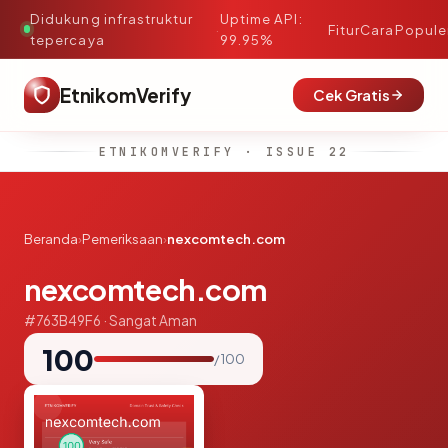
Didukung infrastruktur
Uptime API:
·
Fitur
Cara
Popule
tepercaya
99.95%
EtnikomVerify
Cek Gratis
ETNIKOMVERIFY · ISSUE 22
Beranda
›
Pemeriksaan
›
nexcomtech.com
nexcomtech.com
#763B49F6 · Sangat Aman
100
/ 100