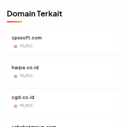
Domain Terkait
cpssoft.com
95/100
ID
harpa.co.id
95/100
ID
cgd.co.id
95/100
ID
sahabatgroup.com