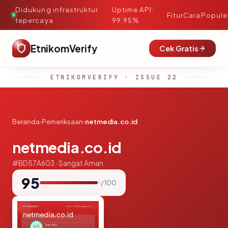
Didukung infrastruktur
Uptime API:
·
Fitur
Cara
Popule
tepercaya
99.95%
EtnikomVerify
Cek Gratis
ETNIKOMVERIFY · ISSUE 22
Beranda
›
Pemeriksaan
›
netmedia.co.id
netmedia.co.id
#BD57A603 · Sangat Aman
95
/ 100