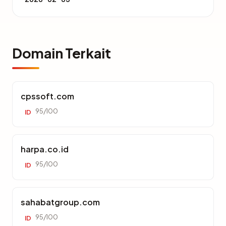
Domain Terkait
cpssoft.com
95/100
ID
harpa.co.id
95/100
ID
sahabatgroup.com
95/100
ID