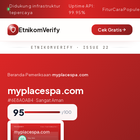
Didukung infrastruktur
Uptime API:
·
Fitur
Cara
Popule
tepercaya
99.95%
EtnikomVerify
Cek Gratis
ETNIKOMVERIFY · ISSUE 22
Beranda
›
Pemeriksaan
›
myplacespa.com
myplacespa.com
#6E8A0AB4 · Sangat Aman
95
/ 100