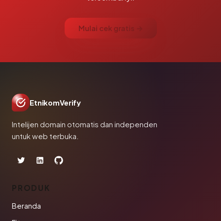
Mulai cek gratis →
EtnikomVerify
Intelijen domain otomatis dan independen
untuk web terbuka.
PRODUK
Beranda