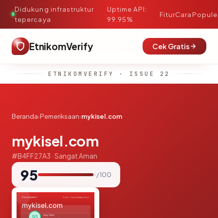
Didukung infrastruktur
Uptime API:
·
Fitur
Cara
Popule
tepercaya
99.95%
EtnikomVerify
Cek Gratis
ETNIKOMVERIFY · ISSUE 22
Beranda
›
Pemeriksaan
›
mykisel.com
mykisel.com
#B4FF27A3 · Sangat Aman
95
/ 100