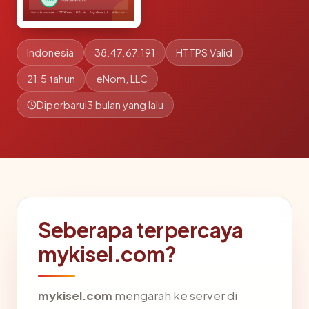
Indonesia
38.47.67.191
HTTPS Valid
21.5 tahun
eNom, LLC
Diperbarui
3 bulan yang lalu
Seberapa terpercaya
mykisel.com?
mykisel.com
mengarah ke server di