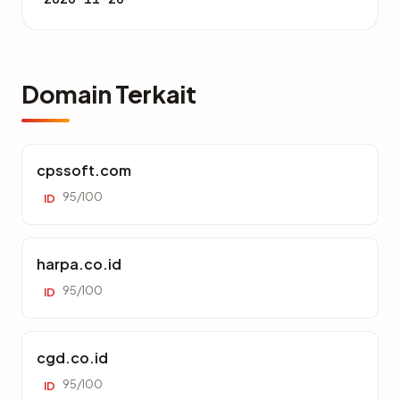
Domain Terkait
cpssoft.com
95/100
ID
harpa.co.id
95/100
ID
cgd.co.id
95/100
ID