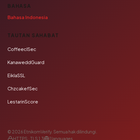
BAHASA
Bahasa Indonesia
TAUTAN SAHABAT
CoffeeclSec
KanaweddGuard
EiklaSSL
ChzcakefSec
LestarinScore
© 2026 EtnikomVerify. Semua hak dilindungi.
HTTPS · TLS 1.3
1 languages