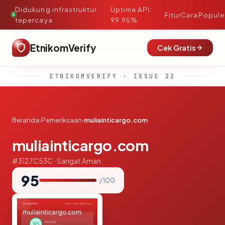
Didukung infrastruktur
Uptime API:
·
Fitur
Cara
Popule
tepercaya
99.95%
EtnikomVerify
Cek Gratis
ETNIKOMVERIFY · ISSUE 22
Beranda
›
Pemeriksaan
›
muliainticargo.com
muliainticargo.com
#3127C53C · Sangat Aman
95
/ 100