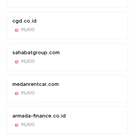
cgd.co.id
95/100
ID
sahabatgroup.com
95/100
ID
medanrentcar.com
95/100
ID
armada-finance.co.id
95/100
ID