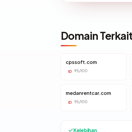
Domain Terkai
cpssoft.com
95/100
ID
medanrentcar.com
95/100
ID
Kelebihan