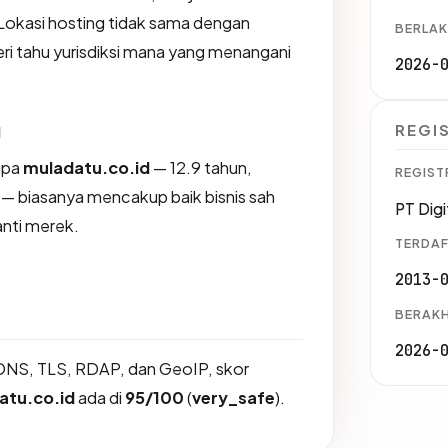
Lokasi hosting tidak sama dengan
BERLAK
i tahu yurisdiksi mana yang menangani
2026-
g
REGI
upa
muladatu.co.id
— 12.9 tahun,
REGIST
d — biasanya mencakup baik bisnis sah
PT Digi
nti merek.
TERDAF
2013-
BERAKH
2026-
DNS, TLS, RDAP, dan GeoIP, skor
atu.co.id
ada di
95/100
(
very_safe
).