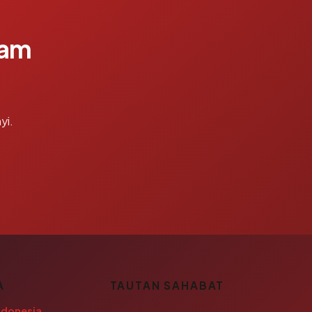
lam
yi.
A
TAUTAN SAHABAT
ndonesia