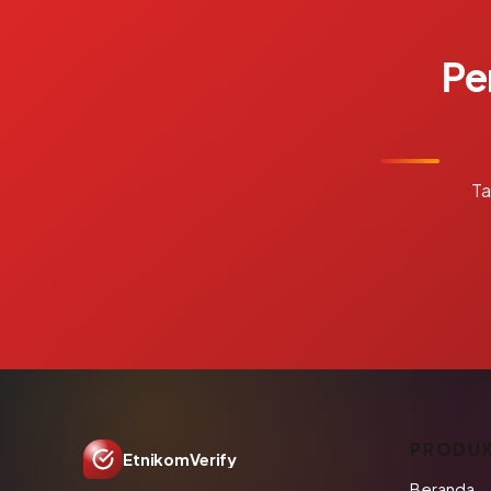
Pe
Ta
PRODU
EtnikomVerify
Beranda