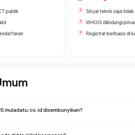
CT publik
Sinyal teknis saja tid
lid
WHOIS dilindungi priva
endaftaran
Registrar berbasis di l
 Umum
S muladatu.co.id disembunyikan?