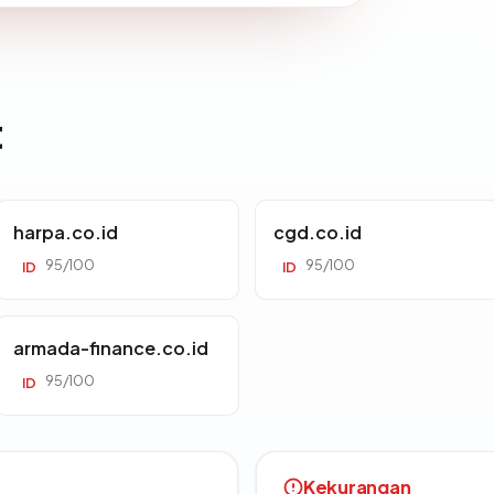
t
harpa.co.id
cgd.co.id
95/100
95/100
ID
ID
armada-finance.co.id
95/100
ID
Kekurangan