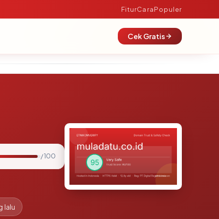
Fitur
Cara
Populer
Cek Gratis
/ 100
 lalu