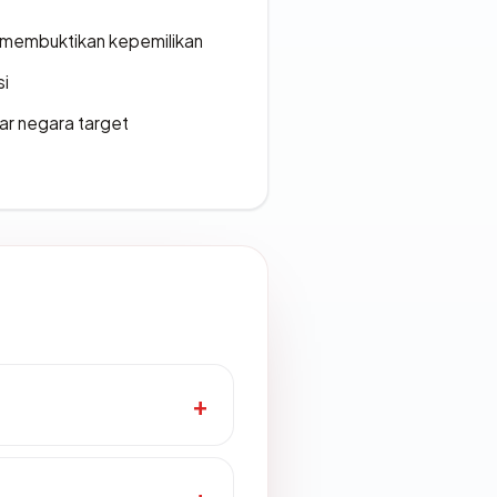
ak membuktikan kepemilikan
si
uar negara target