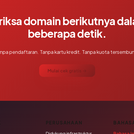
riksa domain berikutnya da
beberapa detik.
npa pendaftaran. Tanpa kartu kredit. Tanpa kuota tersembun
Mulai cek gratis →
K
PERUSAHAAN
BAHAS
Didukung infrastruktur
Bahasa I