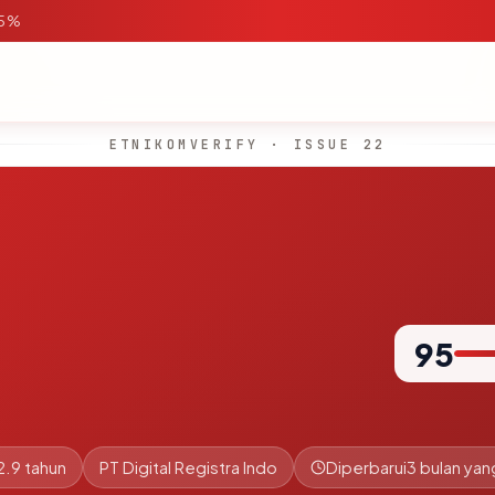
95%
ETNIKOMVERIFY · ISSUE 22
95
2.9 tahun
PT Digital Registra Indo
Diperbarui
3 bulan yang