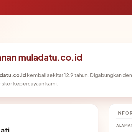
anan muladatu.co.id
datu.co.id
kembali sekitar 12.9 tahun. Digabungkan den
skor kepercayaan kami.
INFO
ALAMAT
ati