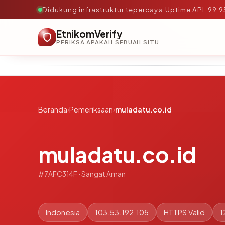
Didukung infrastruktur tepercaya
·
Uptime API: 99.
EtnikomVerify
PERIKSA APAKAH SEBUAH SITUS AMAN, TEPERCAYA, DAN TERVERIFIKASI DALAM HITUNGAN DETIK.
Beranda
›
Pemeriksaan
›
muladatu.co.id
muladatu.co.id
#7AFC314F · Sangat Aman
Indonesia
103.53.192.105
HTTPS Valid
1