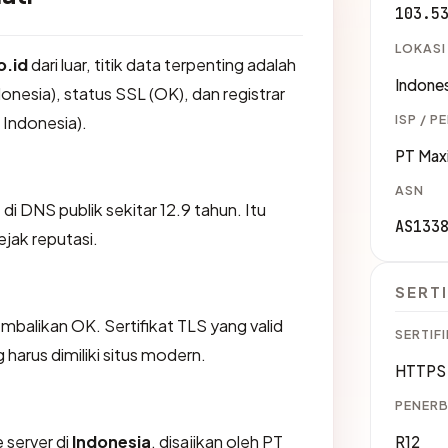
103.5
LOKASI
o.id
dari luar, titik data terpenting adalah
Indones
onesia), status SSL (OK), dan registrar
ISP / P
a Indonesia).
PT Max
ASN
 di DNS publik sekitar 12.9 tahun. Itu
AS133
jak reputasi.
SERTI
likan OK. Sertifikat TLS yang valid
SERTIFI
harus dimiliki situs modern.
HTTPS 
PENERB
 server di
Indonesia
, disajikan oleh PT
R12