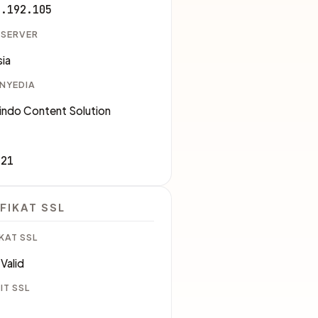
3.192.105
 SERVER
ia
ENYEDIA
indo Content Solution
821
FIKAT SSL
KAT SSL
Valid
IT SSL