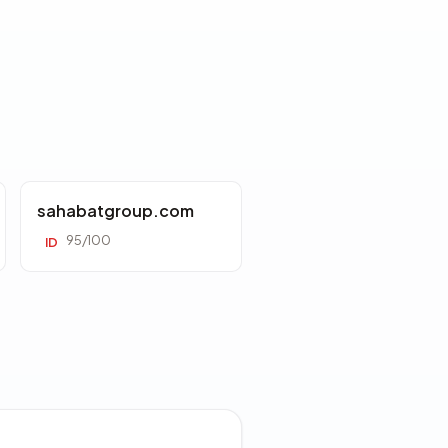
sahabatgroup.com
95/100
ID