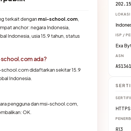
202.1
LOKASI
ang terkait dengan
msi-school.com
,
Indones
mpat anchor: negara Indonesia,
ISP / P
bal Indonesia, usia 15.9 tahun, status
Exa By
ASN
-school.com ada?
AS136
school.com didaftarkan sekitar 15.9
lobal Indonesia.
SERTI
SERTIFI
ntara pengguna dan msi-school.com,
HTTPS 
embalikan: OK.
PENERB
R13