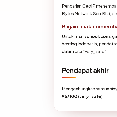
Pencarian GeoIP menempa
Bytes Network Sdn.Bhd, sec
Bagaimana kami membaca
Untuk
msi-school.com
, g
hosting Indonesia, pendafta
dalam pita "very_safe".
Pendapat akhir
Menggabungkan semua sinya
95/100
(
very_safe
).