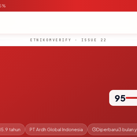
95%
ETNIKOMVERIFY · ISSUE 22
95
15.9 tahun
PT Ardh Global Indonesia
Diperbarui
3 bulan y