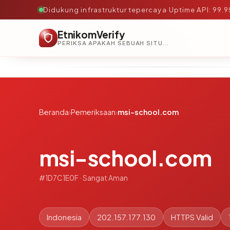
Didukung infrastruktur tepercaya
·
Uptime API: 99.
EtnikomVerify
PERIKSA APAKAH SEBUAH SITUS AMAN, TEPERCAYA, DAN TERVERIFIKASI DALAM HITUNGAN DETIK.
Beranda
›
Pemeriksaan
›
msi-school.com
msi-school.com
#1D7C1E0F · Sangat Aman
Indonesia
202.157.177.130
HTTPS Valid