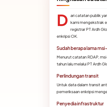
D
ari catatan publik y
kami mengekstrak e
registrar PT Ardh Glo
enkripsi OK.
Sudah berapa lama msi
Menurut catatan RDAP, msi-
tahun lalu melalui PT Ardh G
Perlindungan transit
Untuk data dalam transit a
pemeriksaan enkripsi meng
Penyedia infrastruktur