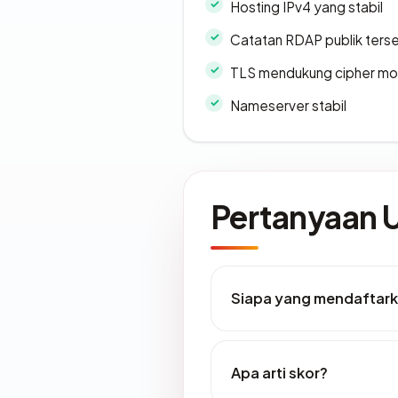
Hosting IPv4 yang stabil
Catatan RDAP publik ters
TLS mendukung cipher m
Nameserver stabil
Pertanyaan
Siapa yang mendaftar
Apa arti skor?