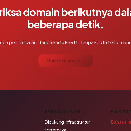
riksa domain berikutnya da
beberapa detik.
npa pendaftaran. Tanpa kartu kredit. Tanpa kuota tersembun
Mulai cek gratis →
K
PERUSAHAAN
BAHAS
Didukung infrastruktur
Bahasa I
tepercaya