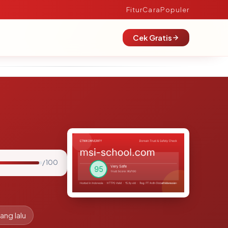
Fitur
Cara
Populer
Cek Gratis
/ 100
ang lalu