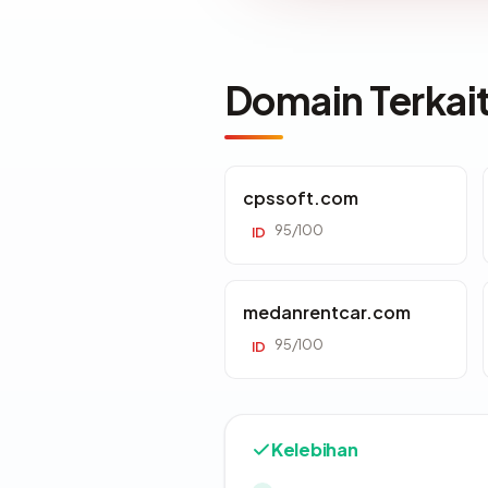
Domain Terkai
cpssoft.com
95/100
ID
medanrentcar.com
95/100
ID
Kelebihan