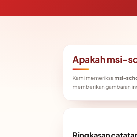
Apakah msi-s
Kami memeriksa
msi-sch
memberikan gambaran in
Ringkasan catatan