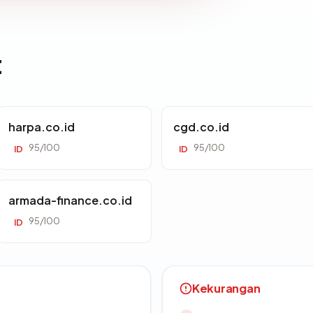
t
harpa.co.id
cgd.co.id
95/100
95/100
ID
ID
armada-finance.co.id
95/100
ID
Kekurangan