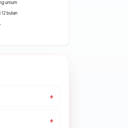
rang umum
 12 bulan
A