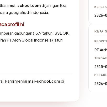
tkan
msi-school.com
di jaringan Exa
BERLAK
ara geografis di Indonesia.
2026-
 profil ini
REGI
ambaran gabungan (15.9 tahun, SSL OK,
ran PT Ardh Global Indonesia) jatuh
REGIST
PT Ardh
TERDAF
2010-
BERAKH
l, kami menilai
msi-school.com
di
2026-