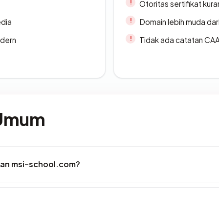
Otoritas sertifikat ku
edia
Domain lebih muda dari
odern
Tidak ada catatan CA
 Umum
kan msi-school.com?