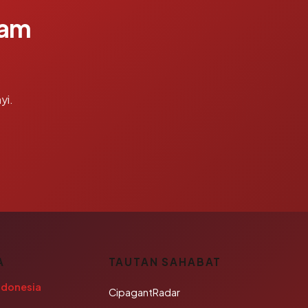
lam
yi.
A
TAUTAN SAHABAT
ndonesia
CipagantRadar