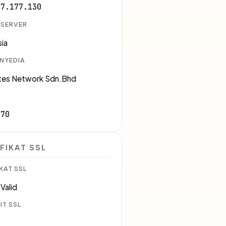
57.177.130
 SERVER
ia
ENYEDIA
tes Network Sdn.Bhd
170
FIKAT SSL
KAT SSL
Valid
IT SSL