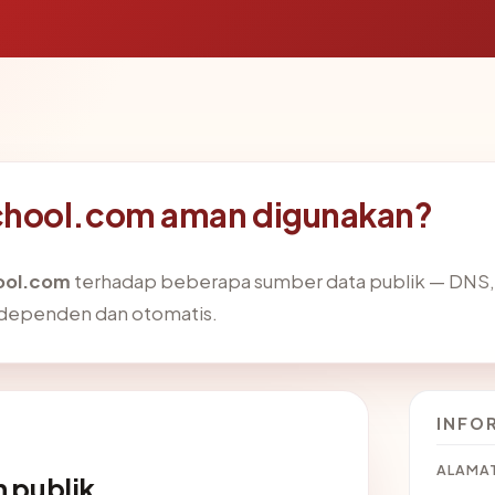
chool.com aman digunakan?
ool.com
terhadap beberapa sumber data publik — DNS,
dependen dan otomatis.
INFO
ALAMAT
 publik