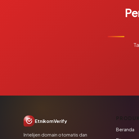
Pe
Ta
PRODU
EtnikomVerify
Beranda
Intelijen domain otomatis dan