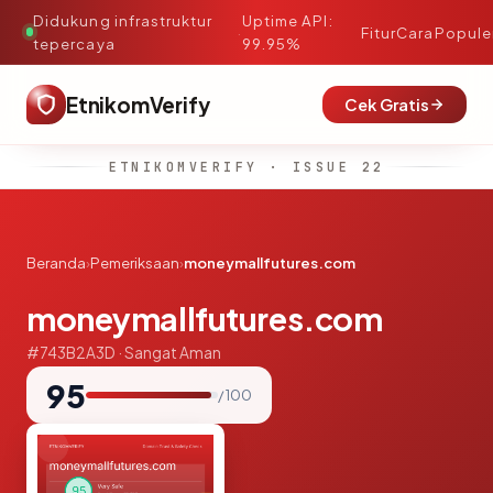
Didukung infrastruktur
Uptime API:
·
Fitur
Cara
Popule
tepercaya
99.95%
EtnikomVerify
Cek Gratis
ETNIKOMVERIFY · ISSUE 22
Beranda
›
Pemeriksaan
›
moneymallfutures.com
moneymallfutures.com
#743B2A3D · Sangat Aman
95
/ 100