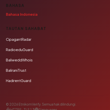
BAHASA
Bahasa Indonesia
TAUTAN SAHABAT
CipagantRadar
RadioeduGuard
BaliweddWhois
BaliraniTrust
HadirentGuard
© 2026 EtnikomVerify. Semua hak dilindungi.
HTTPS · TLS 1.3
1 languages