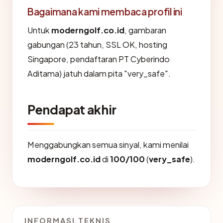
Bagaimana kami membaca profil ini
Untuk
moderngolf.co.id
, gambaran
gabungan (23 tahun, SSL OK, hosting
Singapore, pendaftaran PT Cyberindo
Aditama) jatuh dalam pita "very_safe".
Pendapat akhir
Menggabungkan semua sinyal, kami menilai
moderngolf.co.id
di
100/100
(
very_safe
).
INFORMASI TEKNIS