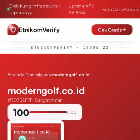
Didukung infrastruktur
Uptime API:
·
Fitur
Cara
Popule
tepercaya
99.95%
EtnikomVerify
Cek Gratis
ETNIKOMVERIFY · ISSUE 22
Beranda
›
Pemeriksaan
›
moderngolf.co.id
moderngolf.co.id
#30752F7F · Sangat Aman
100
/ 100