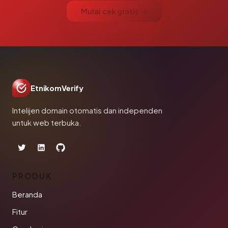
Mulai cek gratis →
EtnikomVerify
Intelijen domain otomatis dan independen
untuk web terbuka.
PRODUK
Beranda
Fitur