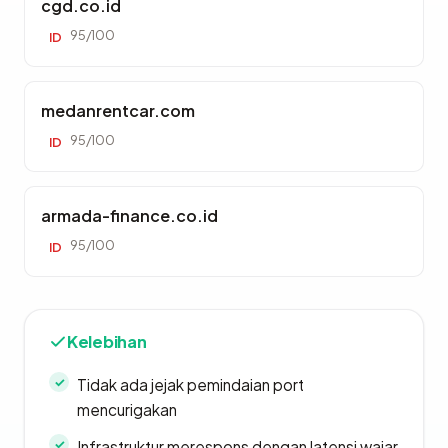
cgd.co.id
95/100
ID
medanrentcar.com
95/100
ID
armada-finance.co.id
95/100
ID
Kelebihan
Tidak ada jejak pemindaian port
mencurigakan
Infrastruktur merespons dengan latensi wajar