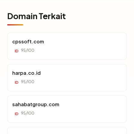
Domain Terkait
cpssoft.com
95/100
ID
harpa.co.id
95/100
ID
sahabatgroup.com
95/100
ID