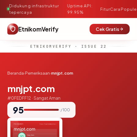
Didukung infrastruktur
Uptime API:
·
Fitur
Cara
Popule
tepercaya
99.95%
EtnikomVerify
Cek Gratis
ETNIKOMVERIFY · ISSUE 22
Beranda
›
Pemeriksaan
›
mnjpt.com
mnjpt.com
#0FEDFF12 · Sangat Aman
95
/ 100