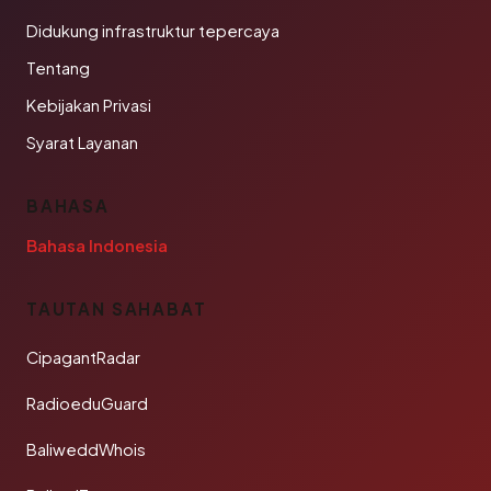
Didukung infrastruktur tepercaya
Tentang
Kebijakan Privasi
Syarat Layanan
BAHASA
Bahasa Indonesia
TAUTAN SAHABAT
CipagantRadar
RadioeduGuard
BaliweddWhois