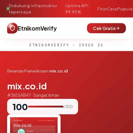
Didukung infrastruktur
Uptime API:
·
Fitur
Cara
Popule
tepercaya
99.95%
EtnikomVerify
Cek Gratis
ETNIKOMVERIFY · ISSUE 22
Beranda
›
Pemeriksaan
›
mix.co.id
mix.co.id
#36E5AB47 · Sangat Aman
100
/ 100