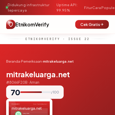
Didukung infrastruktur
Uptime API:
·
Fitur
Cara
Popule
tepercaya
99.95%
EtnikomVerify
Cek Gratis
ETNIKOMVERIFY · ISSUE 22
Beranda
›
Pemeriksaan
›
mitrakeluarga.net
mitrakeluarga.net
#8066F20B · Aman
70
/ 100