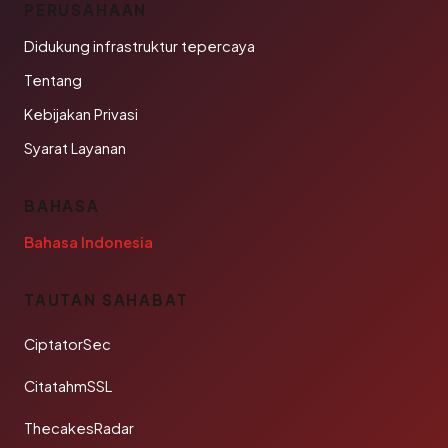
PERUSAHAAN
Didukung infrastruktur tepercaya
Tentang
Kebijakan Privasi
Syarat Layanan
BAHASA
Bahasa Indonesia
TAUTAN SAHABAT
CiptatorSec
CitatahmSSL
ThecakesRadar