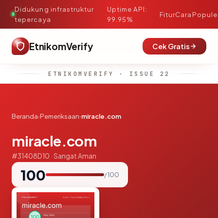
Didukung infrastruktur
Uptime API:
·
Fitur
Cara
Popule
tepercaya
99.95%
EtnikomVerify
Cek Gratis
ETNIKOMVERIFY · ISSUE 22
Beranda
›
Pemeriksaan
›
miracle.com
miracle.com
#31408D10 · Sangat Aman
100
/ 100