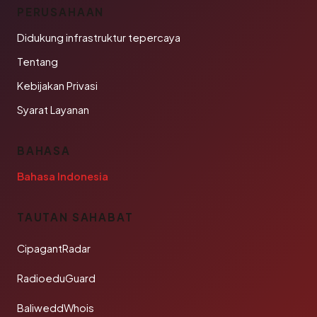
PERUSAHAAN
Didukung infrastruktur tepercaya
Tentang
Kebijakan Privasi
Syarat Layanan
BAHASA
Bahasa Indonesia
TAUTAN SAHABAT
CipagantRadar
RadioeduGuard
BaliweddWhois