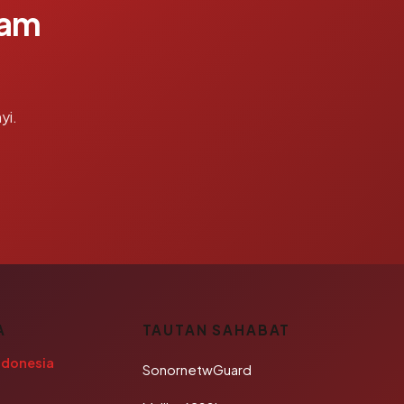
lam
yi.
A
TAUTAN SAHABAT
ndonesia
SonornetwGuard