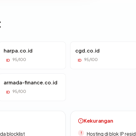
t
harpa.co.id
cgd.co.id
95/100
95/100
ID
ID
armada-finance.co.id
95/100
ID
Kekurangan
da blocklist
Hosting di blok IP resi