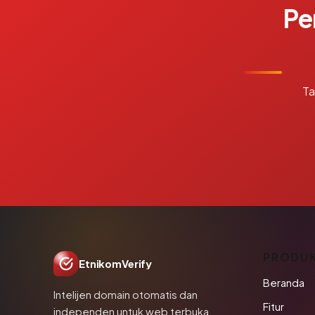
Pe
Ta
PRODU
EtnikomVerify
Beranda
Intelijen domain otomatis dan
Fitur
independen untuk web terbuka.