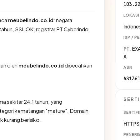
103.2
LOKASI
aca
meubelindo.co.id
: negara
Indones
 tahun, SSL OK, registrar PT Cyberindo
ISP / P
PT. E
A
ikan oleh
meubelindo.co.id
dipecahkan
ASN
AS136
SERTI
ma sekitar 24.1 tahun, yang
egori kematangan "mature". Domain
SERTIFI
ik kurang berisiko.
HTTPS 
PENERB