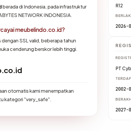
R12
d
berada di Indonesia, pada infrastruktur
. EXABYTES NETWORK INDONESIA.
BERLAK
2026-
cayai meubelindo.co.id?
us dengan SSL valid, beberapa tahun
REGI
muka cenderung berskor lebih tinggi.
REGIST
o.co.id
PT Cyb
TERDAF
2002-
saan otomatis kami menempatkan
tu kategori "very_safe".
BERAKH
2027-