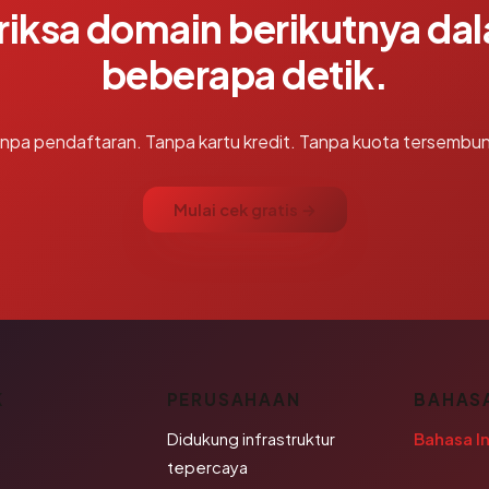
riksa domain berikutnya da
beberapa detik.
npa pendaftaran. Tanpa kartu kredit. Tanpa kuota tersembun
Mulai cek gratis →
K
PERUSAHAAN
BAHAS
Didukung infrastruktur
Bahasa I
tepercaya