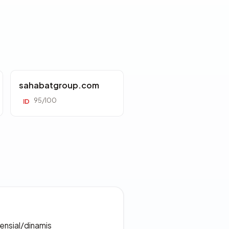
sahabatgroup.com
95/100
ID
densial/dinamis