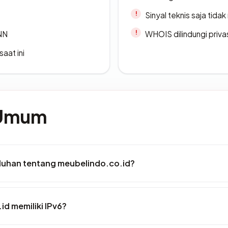
Sinyal teknis saja tid
ANN
WHOIS dilindungi priva
saat ini
 Umum
luhan tentang meubelindo.co.id?
d memiliki IPv6?