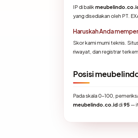
IP di balik
meubelindo.co.i
yang disediakan oleh PT
Haruskah Anda memper
Skor kami murni teknis. Sit
riwayat, dan registrar terke
Posisi meubelind
Pada skala 0-100, pemerik
meubelindo.co.id
di
95
— i