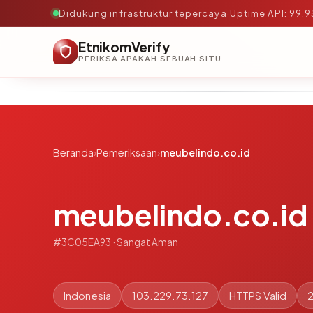
Didukung infrastruktur tepercaya
·
Uptime API: 99.
EtnikomVerify
PERIKSA APAKAH SEBUAH SITUS AMAN, TEPERCAYA, DAN TERVERIFIKASI DALAM HITUNGAN DETIK.
Beranda
›
Pemeriksaan
›
meubelindo.co.id
meubelindo.co.id
#3C05EA93 · Sangat Aman
Indonesia
103.229.73.127
HTTPS Valid
2