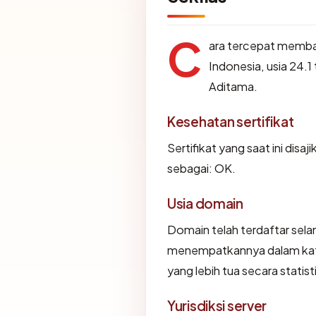
C
ara tercepat memb
Indonesia, usia 24.1
Aditama.
Kesehatan sertifikat
Sertifikat yang saat ini disaj
sebagai: OK.
Usia domain
Domain telah terdaftar sela
menempatkannya dalam kat
yang lebih tua secara statist
Yurisdiksi server