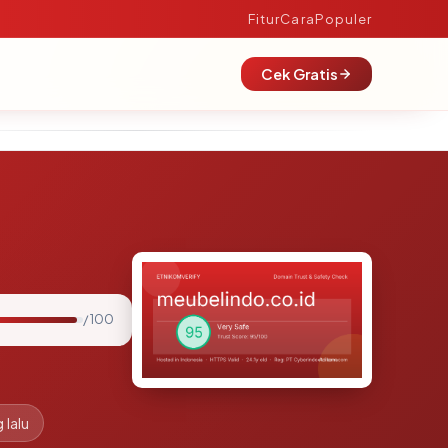
Fitur
Cara
Populer
Cek Gratis
/ 100
 lalu