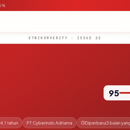
95%
ETNIKOMVERIFY · ISSUE 22
95
4.1 tahun
PT Cyberindo Aditama
Diperbarui
3 bulan yang