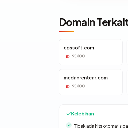
Domain Terkai
cpssoft.com
95/100
ID
medanrentcar.com
95/100
ID
Kelebihan
Tidak ada hits otomatis pa