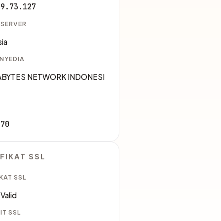
29.73.127
 SERVER
ia
ENYEDIA
XABYTES NETWORK INDONESI
170
FIKAT SSL
KAT SSL
Valid
IT SSL