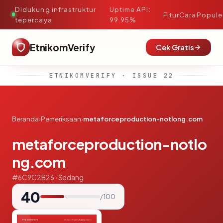
Didukung infrastruktur
Uptime API:
·
Fitur
Cara
Popule
tepercaya
99.95%
EtnikomVerify
Cek Gratis
ETNIKOMVERIFY · ISSUE 22
Beranda
›
Pemeriksaan
›
metaforceproduction-notlong.com
metaforceproduction-notlo
ng.com
#6C9C2B26 · Sedang
40
/ 100