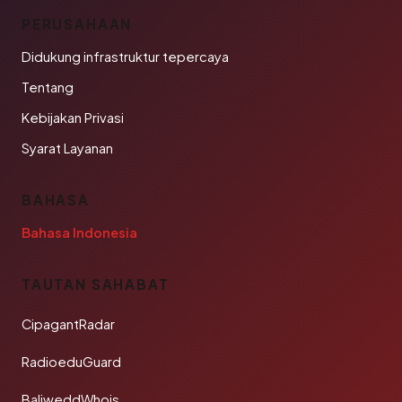
PERUSAHAAN
Didukung infrastruktur tepercaya
Tentang
Kebijakan Privasi
Syarat Layanan
BAHASA
Bahasa Indonesia
TAUTAN SAHABAT
CipagantRadar
RadioeduGuard
BaliweddWhois