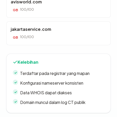
avisworld.com
100/100
GB
jakartaservice.com
100/100
GB
Kelebihan
Terdaftar pada registrar yang mapan
Konfigurasi nameserver konsisten
Data WHOIS dapat diakses
Domain muncul dalam log CT publik