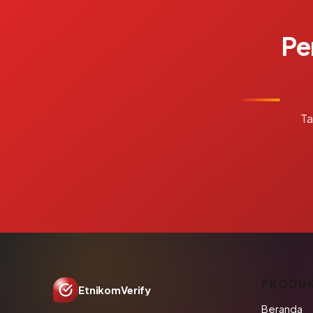
Pe
Ta
PRODU
EtnikomVerify
Beranda