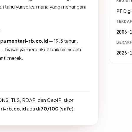
REGIST
i tahu yurisdiksi mana yang menangani
PT Digi
TERDAF
g
2006-
upa
mentari-rb.co.id
— 19.5 tahun,
BERAKH
d — biasanya mencakup baik bisnis sah
2026-
nti merek.
DNS, TLS, RDAP, dan GeoIP, skor
ri-rb.co.id
ada di
70/100
(
safe
).