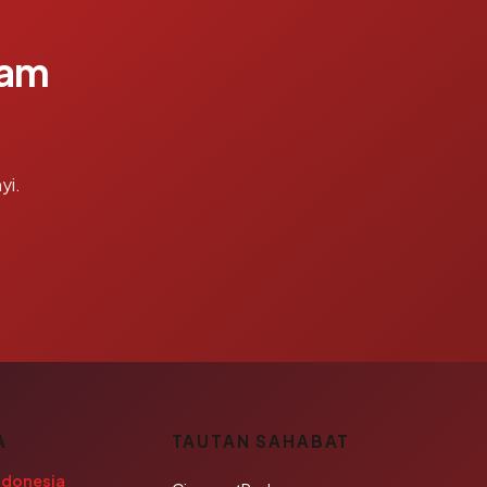
lam
yi.
A
TAUTAN SAHABAT
ndonesia