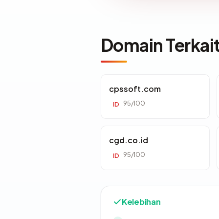
Domain Terkai
cpssoft.com
95/100
ID
cgd.co.id
95/100
ID
Kelebihan