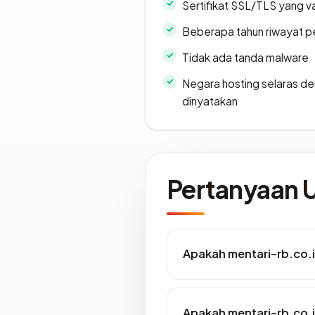
Sertifikat SSL/TLS yang va
Beberapa tahun riwayat p
Tidak ada tanda malware
Negara hosting selaras d
dinyatakan
Pertanyaan
Apakah mentari-rb.co.i
Apakah mentari-rb.co.i