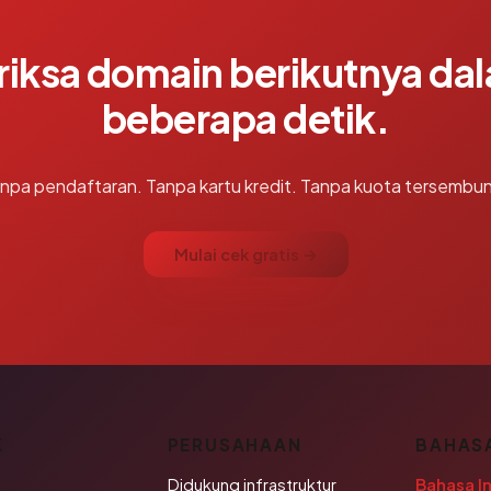
riksa domain berikutnya da
beberapa detik.
npa pendaftaran. Tanpa kartu kredit. Tanpa kuota tersembun
Mulai cek gratis →
K
PERUSAHAAN
BAHAS
Didukung infrastruktur
Bahasa I