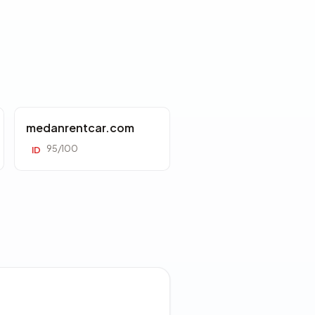
medanrentcar.com
95/100
ID