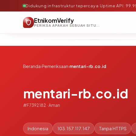
Didukung infrastruktur tepercaya
·
Uptime API: 99.
EtnikomVerify
PERIKSA APAKAH SEBUAH SITUS AMAN, TEPERCAYA, DAN TERVERIFIKASI DALAM HITUNGAN DETIK.
Beranda
›
Pemeriksaan
›
mentari-rb.co.id
mentari-rb.co.id
#F7392182 · Aman
Indonesia
103.157.117.147
Tanpa HTTPS