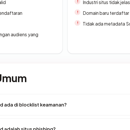
lid
Industri situs tidak jelas
endaftaran
Domain baru terdaftar
Tidak ada metadata S
engan audiens yang
 Umum
d ada di blocklist keamanan?
d adalah situs phishing?