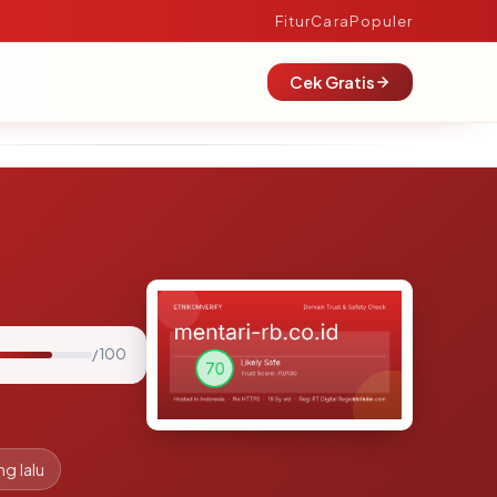
Fitur
Cara
Populer
Cek Gratis
/ 100
ng lalu