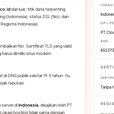
LOKASI
co.id
dari luar, titik data terpenting
Indones
ng (Indonesia), status SSL (No), dan
ISP / P
l Registra Indonesia).
PT Clo
ASN
likan No. Sertifikat TLS yang valid
AS137
harus dimiliki situs modern.
SERTI
at di DNS publik sekitar 19.5 tahun. Itu
SERTIFI
jak reputasi.
Tanpa 
REGI
 server di
Indonesia
, disajikan oleh PT
 Lokasi hosting tidak sama dengan