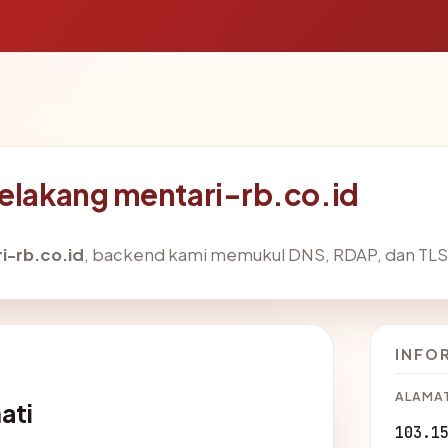
belakang mentari-rb.co.id
i-rb.co.id
, backend kami memukul DNS, RDAP, dan TLS 
INFO
ALAMAT
ati
103.1