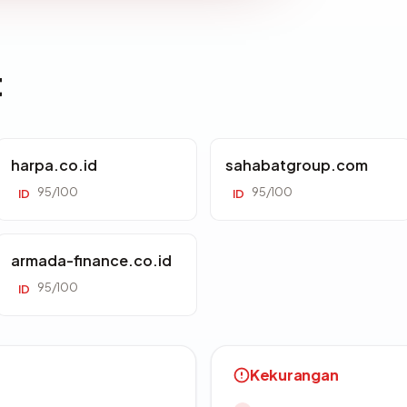
t
harpa.co.id
sahabatgroup.com
95/100
95/100
ID
ID
armada-finance.co.id
95/100
ID
Kekurangan