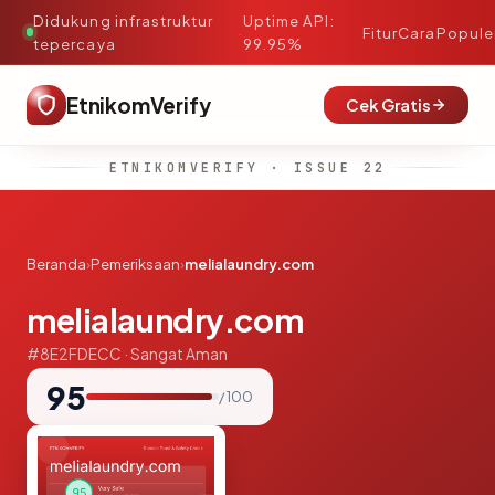
Didukung infrastruktur
Uptime API:
·
Fitur
Cara
Popule
tepercaya
99.95%
EtnikomVerify
Cek Gratis
ETNIKOMVERIFY · ISSUE 22
Beranda
›
Pemeriksaan
›
melialaundry.com
melialaundry.com
#8E2FDECC · Sangat Aman
95
/ 100