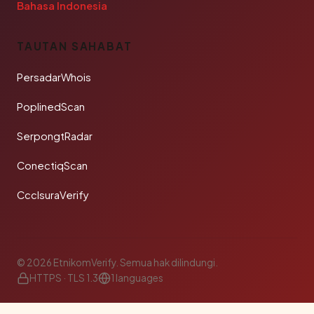
Bahasa Indonesia
TAUTAN SAHABAT
PersadarWhois
PoplinedScan
SerpongtRadar
ConectiqScan
CcclsuraVerify
© 2026 EtnikomVerify. Semua hak dilindungi.
HTTPS · TLS 1.3
1 languages