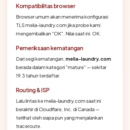
Kompatibilitas browser
Browser umum akan menerima konfigurasi
TLS melia-laundry.com jika probe kami
mengembalikan "OK". Nilai saat ini: OK.
Pemeriksaan kematangan
Dari segi kematangan,
melia-laundry.com
berada dalam kategori "mature" — sekitar
19.3 tahun terdaftar.
Routing & ISP
Lalu lintas ke melia-laundry.com saat ini
berakhir di Cloudflare, Inc. di Canada —
terlihat oleh siapa pun yang menjalankan
traceroute.