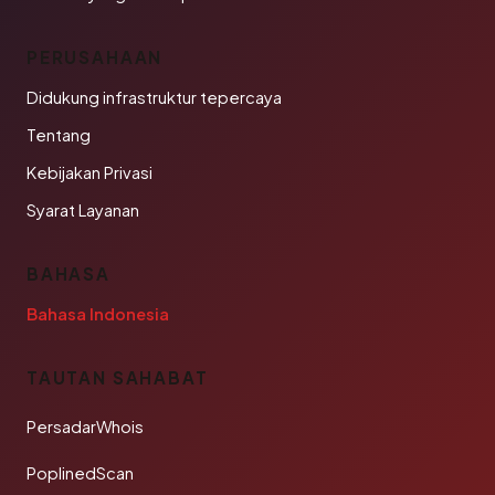
PERUSAHAAN
Didukung infrastruktur tepercaya
Tentang
Kebijakan Privasi
Syarat Layanan
BAHASA
Bahasa Indonesia
TAUTAN SAHABAT
PersadarWhois
PoplinedScan