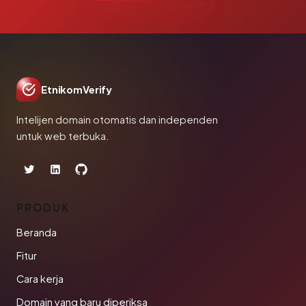
EtnikomVerify
Intelijen domain otomatis dan independen
untuk web terbuka.
PRODUK
Beranda
Fitur
Cara kerja
Domain yang baru diperiksa