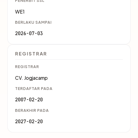
PENERBIT SSL
WE1
BERLAKU SAMPAI
2026-07-03
REGISTRAR
REGISTRAR
CV. Jogjacamp
TERDAFTAR PADA
2007-02-20
BERAKHIR PADA
2027-02-20