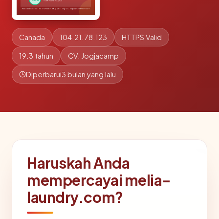
Canada
104.21.78.123
HTTPS Valid
19.3 tahun
CV. Jogjacamp
Diperbarui
3 bulan yang lalu
Haruskah Anda
mempercayai melia-
laundry.com?