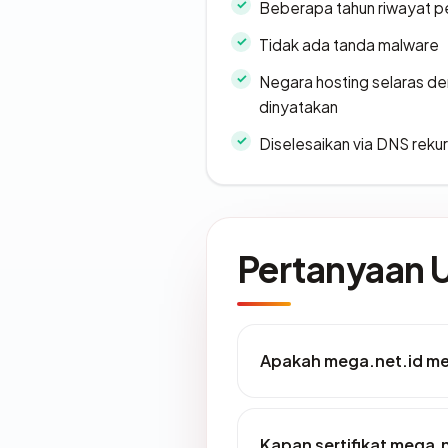
Beberapa tahun riwayat p
Tidak ada tanda malware
Negara hosting selaras d
dinyatakan
Diselesaikan via DNS rekurs
Pertanyaan
Apakah mega.net.id mem
Kapan sertifikat mega.n