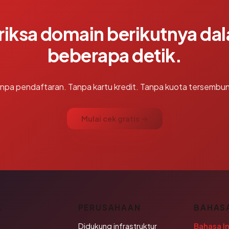
riksa domain berikutnya da
beberapa detik.
npa pendaftaran. Tanpa kartu kredit. Tanpa kuota tersembun
Mulai cek gratis →
K
PERUSAHAAN
BAHAS
Didukung infrastruktur
Bahasa I