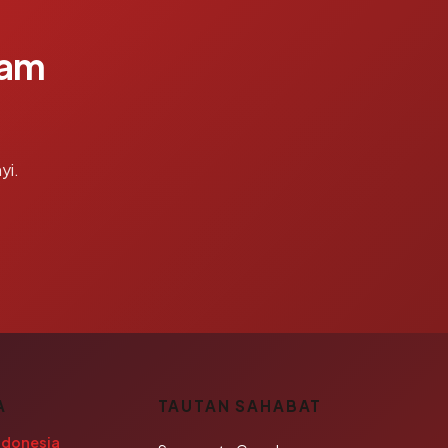
lam
yi.
A
TAUTAN SAHABAT
ndonesia