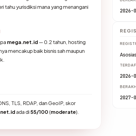
i tahu yurisdiksi mana yang menangani
2026-
g
REGI
upa
mega.net.id
— 0.2 tahun, hosting
REGIST
anya mencakup baik bisnis sah maupun
Asosias
k.
TERDAF
2026-
BERAKH
2027-
DNS, TLS, RDAP, dan GeoIP, skor
net.id
ada di
55/100
(
moderate
).