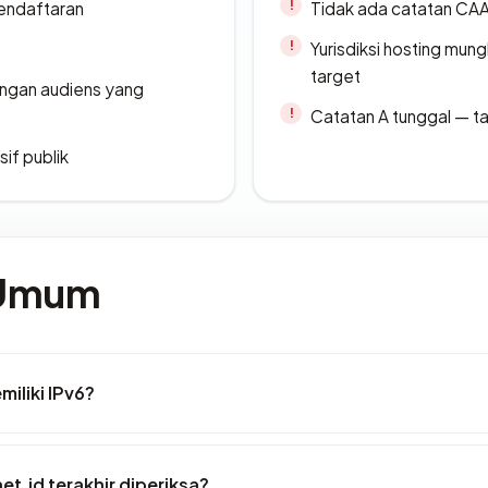
endaftaran
Tidak ada catatan CA
Yurisdiksi hosting mun
target
engan audiens yang
Catatan A tunggal — ta
if publik
 Umum
iliki IPv6?
et.id terakhir diperiksa?