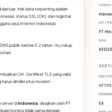
LOKASI
d
dari luar, titik data terpenting adalah
Indones
onesia), status SSL (OK), dan registrar
ISP / P
ggara Jasa Internet Indonesia).
PT Mitr
ASN
 DNS publik sekitar 0.2 tahun. Itu cukup
AS151
putasi.
SERTI
likan OK. Sertifikat TLS yang valid
SERTIFI
harus dimiliki situs modern.
HTTPS 
PENERB
 server di
Indonesia
, disajikan oleh PT
E8
Lokasi hosting tidak sama dengan
BERLAK