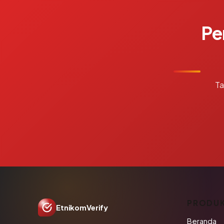
Pe
Ta
PRODU
EtnikomVerify
Beranda