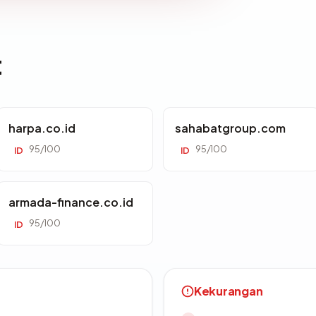
t
harpa.co.id
sahabatgroup.com
95/100
95/100
ID
ID
armada-finance.co.id
95/100
ID
Kekurangan