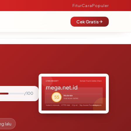
Fitur
Cara
Populer
Cek Gratis
/ 100
g lalu