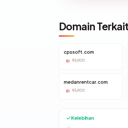
Domain Terkai
cpssoft.com
95/100
ID
medanrentcar.com
95/100
ID
Kelebihan