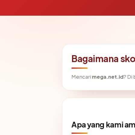
Bagaimana sko
Mencari
mega.net.id
? Di
Apa yang kami am