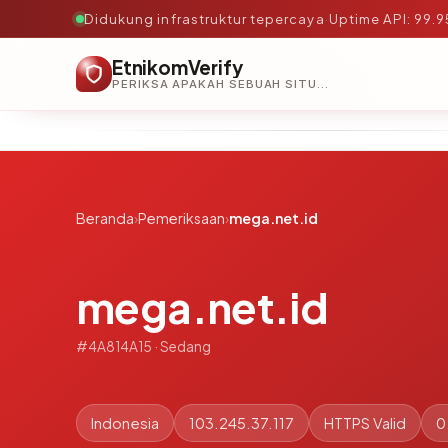
Didukung infrastruktur tepercaya
·
Uptime API: 99.
EtnikomVerify
PERIKSA APAKAH SEBUAH SITUS AMAN, TEPERCAYA, DAN TERVERIFIKASI DALAM HITUNGAN DETIK.
Beranda
›
Pemeriksaan
›
mega.net.id
mega.net.id
#4A814A15 · Sedang
Indonesia
103.245.37.117
HTTPS Valid
0