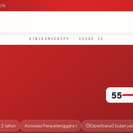
95%
ETNIKOMVERIFY · ISSUE 22
55
.2 tahun
Asosiasi Penyelenggara J
Diperbarui
3 bulan yan