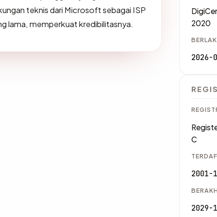
kungan teknis dari Microsoft sebagai ISP
DigiCe
2020
g lama, memperkuat kredibilitasnya.
BERLAK
2026-
REGI
REGIST
Registe
C
TERDAF
2001-
BERAKH
2029-