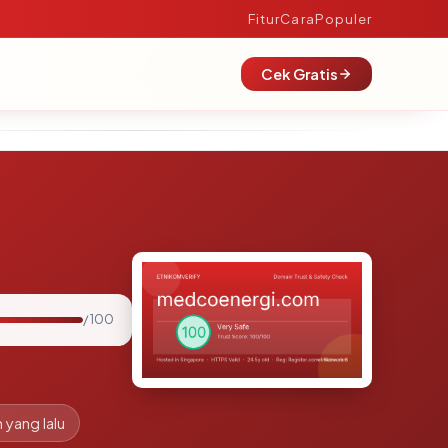
Fitur
Cara
Populer
Cek Gratis
/ 100
 yang lalu