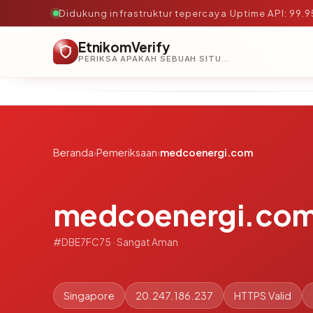
Didukung infrastruktur tepercaya
·
Uptime API: 99.
EtnikomVerify
PERIKSA APAKAH SEBUAH SITUS AMAN, TEPERCAYA, DAN TERVERIFIKASI DALAM HITUNGAN DETIK.
Beranda
›
Pemeriksaan
›
medcoenergi.com
medcoenergi.co
#DBE7FC75 · Sangat Aman
Singapore
20.247.186.237
HTTPS Valid