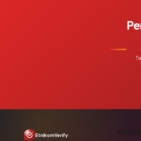
Pe
Ta
PRODU
EtnikomVerify