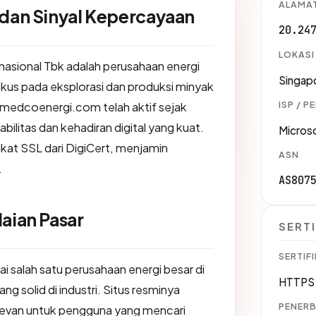
ALAMAT
 dan Sinyal Kepercayaan
20.24
LOKASI
nasional Tbk adalah perusahaan energi
Singap
kus pada eksplorasi dan produksi minyak
ISP / P
s medcoenergi.com telah aktif sejak
ilitas dan kehadiran digital yang kuat.
Micros
ikat SSL dari DigiCert, menjamin
ASN
.
AS807
laian Pasar
SERTI
SERTIFI
i salah satu perusahaan energi besar di
HTTPS 
ng solid di industri. Situs resminya
PENERB
levan untuk pengguna yang mencari