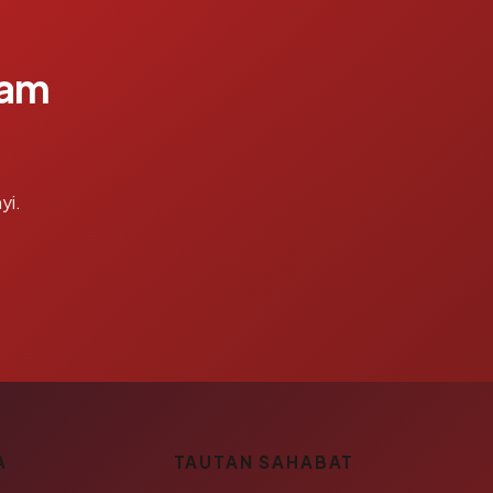
lam
yi.
A
TAUTAN SAHABAT