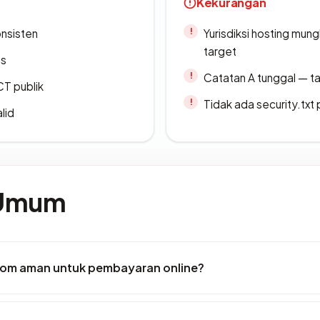
Kekurangan
onsisten
Yurisdiksi hosting mun
target
es
Catatan A tunggal — ta
CT publik
Tidak ada security.txt 
lid
 Umum
om aman untuk pembayaran online?