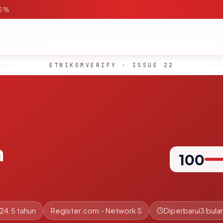
95%
ETNIKOMVERIFY · ISSUE 22
m
100
24.5 tahun
Register.com - Network S
Diperbarui
3 bulan