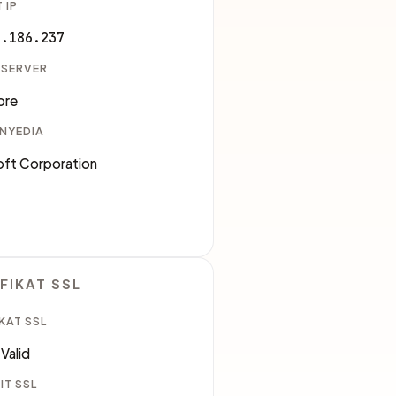
 IP
7.186.237
 SERVER
ore
ENYEDIA
oft Corporation
5
FIKAT SSL
KAT SSL
Valid
IT SSL