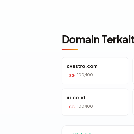
Domain Terkai
cvastro.com
100/100
SG
iu.co.id
100/100
SG