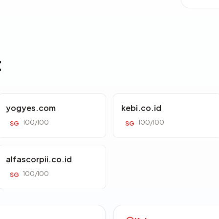
t
yogyes.com
kebi.co.id
100/100
100/100
SG
SG
alfascorpii.co.id
100/100
SG