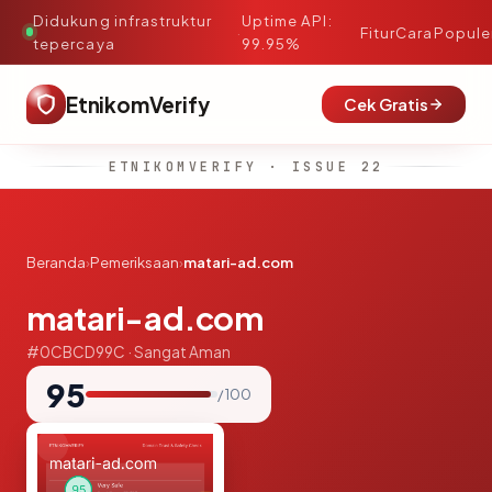
Didukung infrastruktur
Uptime API:
·
Fitur
Cara
Popule
tepercaya
99.95%
EtnikomVerify
Cek Gratis
ETNIKOMVERIFY · ISSUE 22
Beranda
›
Pemeriksaan
›
matari-ad.com
matari-ad.com
#0CBCD99C · Sangat Aman
95
/ 100