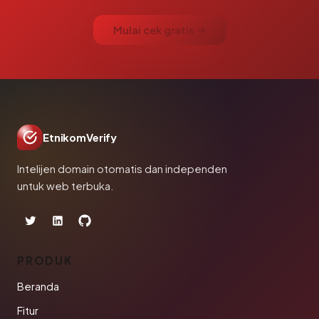
Mulai cek gratis →
EtnikomVerify
Intelijen domain otomatis dan independen
untuk web terbuka.
PRODUK
Beranda
Fitur