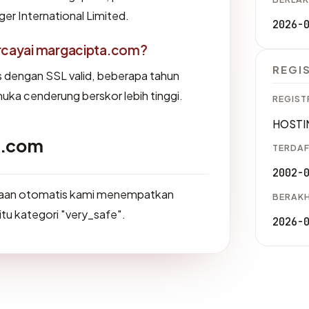
er International Limited.
2026-
cayai margacipta.com?
REGI
us dengan SSL valid, beberapa tahun
muka cenderung berskor lebih tinggi.
REGIST
HOSTIN
a.com
TERDAF
2002-
saan otomatis kami menempatkan
BERAKH
itu kategori "very_safe".
2026-