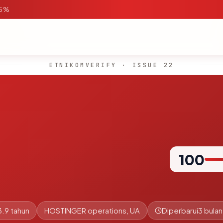
95%
ETNIKOMVERIFY · ISSUE 22
100
3.9 tahun
HOSTINGER operations, UA
Diperbarui
3 bulan