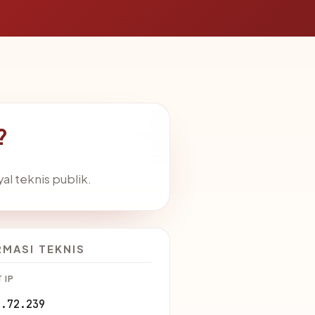
?
yal teknis publik.
RMASI TEKNIS
 IP
1.72.239