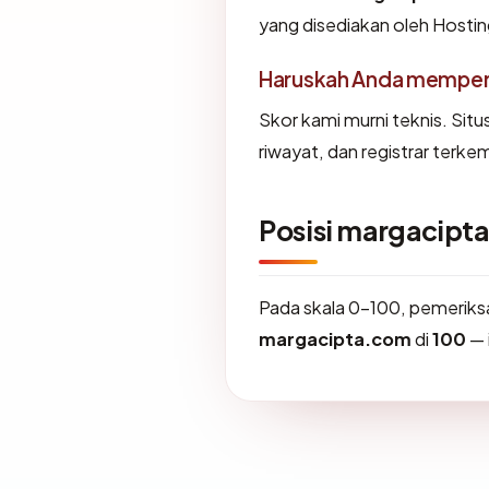
yang disediakan oleh Hosting
Haruskah Anda memper
Skor kami murni teknis. Sit
riwayat, dan registrar terke
Posisi margacipt
Pada skala 0-100, pemerik
margacipta.com
di
100
— 