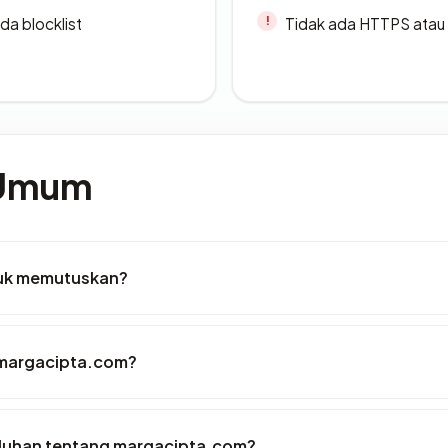
da blocklist
Tidak ada HTTPS atau s
 Umum
tuk memutuskan?
 margacipta.com?
luhan tentang margacipta.com?