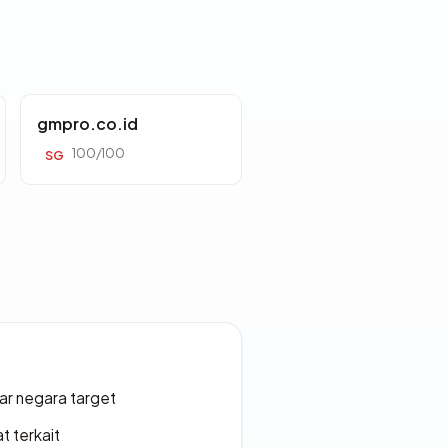
gmpro.co.id
100/100
SG
uar negara target
t terkait