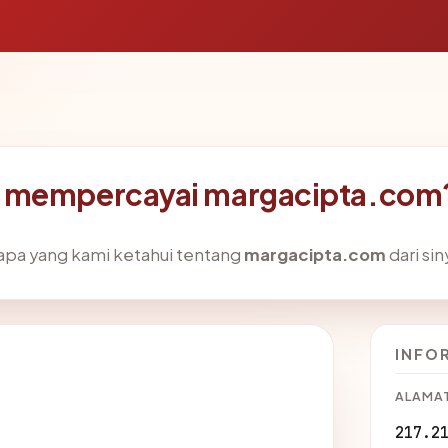
a mempercayai margacipta.com
pa yang kami ketahui tentang
margacipta.com
dari sin
INFO
ALAMAT
217.2