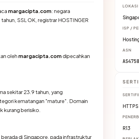
LOKASI
aca
margacipta.com
: negara
Singap
9 tahun, SSL OK, registrar HOSTINGER
ISP / P
Hosting
ASN
ikan oleh
margacipta.com
dipecahkan
AS475
SERTI
ma sekitar 23.9 tahun, yang
SERTIFI
egori kematangan "mature". Domain
HTTPS 
ik kurang berisiko.
PENERB
R13
m
berada di Singapore, pada infrastruktur
BERLAK