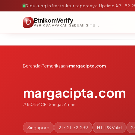
Didukung infrastruktur tepercaya
·
Uptime API: 99.
EtnikomVerify
PERIKSA APAKAH SEBUAH SITUS AMAN, TEPERCAYA, DAN TERVERIFIKASI DALAM HITUNGAN DETIK.
Beranda
›
Pemeriksaan
›
margacipta.com
margacipta.com
#150184CF · Sangat Aman
Singapore
217.21.72.239
HTTPS Valid
2