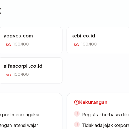
t
yogyes.com
kebi.co.id
100/100
100/100
SG
SG
alfascorpii.co.id
100/100
SG
Kekurangan
n port mencurigakan
Registrar berbasis di l
engan latensi wajar
Tidak ada jejak korpora