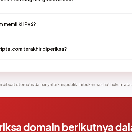
 memiliki IPv6?
ipta.com terakhir diperiksa?
i dibuat otomatis dari sinyal teknis publik. Ini bukan nasihat hukum atau
riksa domain berikutnya da