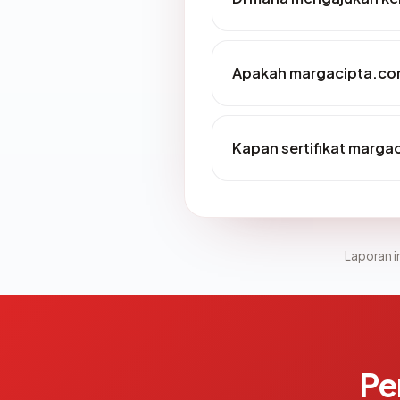
Apakah margacipta.com
Kapan sertifikat margac
Laporan in
Pe