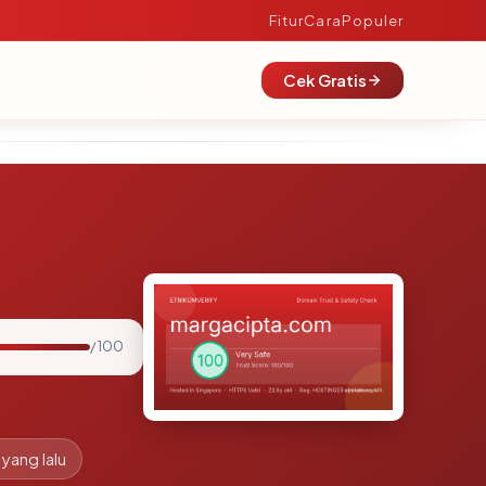
Fitur
Cara
Populer
Cek Gratis
/ 100
 yang lalu