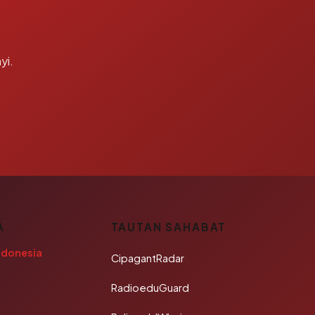
yi.
A
TAUTAN SAHABAT
ndonesia
CipagantRadar
RadioeduGuard