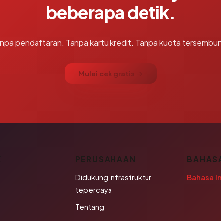
beberapa detik.
npa pendaftaran. Tanpa kartu kredit. Tanpa kuota tersembun
Mulai cek gratis →
K
PERUSAHAAN
BAHAS
Didukung infrastruktur
Bahasa I
tepercaya
Tentang