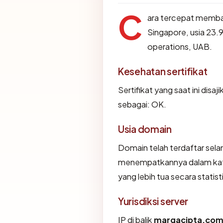
C
ara tercepat memb
Singapore, usia 23.
operations, UAB.
Kesehatan sertifikat
Sertifikat yang saat ini disaj
sebagai: OK.
Usia domain
Domain telah terdaftar sela
menempatkannya dalam kat
yang lebih tua secara statist
Yurisdiksi server
IP di balik
margacipta.co