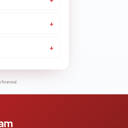
 finansial.
lam