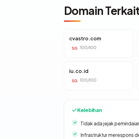
Domain Terkai
cvastro.com
100/100
SG
iu.co.id
100/100
SG
Kelebihan
Tidak ada jejak pemindaia
Infrastruktur merespons d