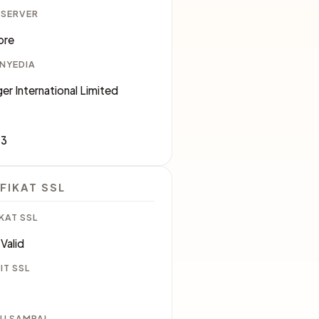
 SERVER
ore
ENYEDIA
er International Limited
83
FIKAT SSL
KAT SSL
Valid
IT SSL
U SAMPAI