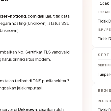
Tidak
LOKASI
izer-notlong.com
dari luar, titik data
Tidak D
negara hosting (Unknown), status SSL
ISP / P
 (Unknown).
Tidak D
likan No. Sertifikat TLS yang valid
SERTI
harus dimiliki situs modern.
SERTIFI
Tanpa 
telah terlihat di DNS publik sekitar ?
ggalkan jejak reputasi.
REGI
REGIST
 server di
Unknown
, disajikan oleh
Tidak D