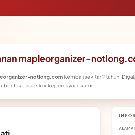
anan mapleorganizer-notlong.
eorganizer-notlong.com
kembali sekitar ? tahun. Dig
mbentuk dasar skor kepercayaan kami.
INFO
ALAMAT
ati