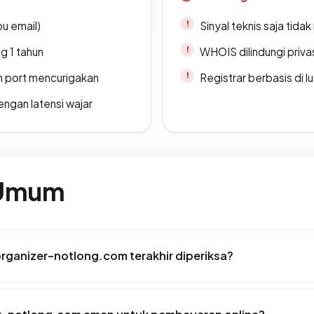
u email)
Sinyal teknis saja tid
g 1 tahun
WHOIS dilindungi priva
n port mencurigakan
Registrar berbasis di l
engan latensi wajar
 Umum
organizer-notlong.com terakhir diperiksa?