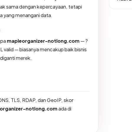
dak sama dengan kepercayaan, tetapi
na yang menangani data.
g
upa
mapleorganizer-notlong.com
— ?
 valid — biasanya mencakup baik bisnis
diganti merek.
DNS, TLS, RDAP, dan GeoIP, skor
organizer-notlong.com
ada di