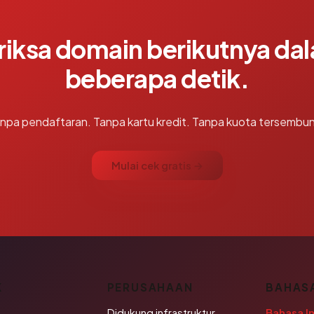
riksa domain berikutnya da
beberapa detik.
npa pendaftaran. Tanpa kartu kredit. Tanpa kuota tersembun
Mulai cek gratis →
K
PERUSAHAAN
BAHAS
Didukung infrastruktur
Bahasa I