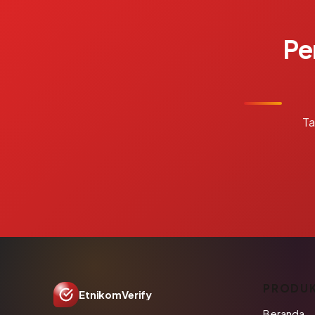
Pe
Ta
PRODU
EtnikomVerify
Beranda