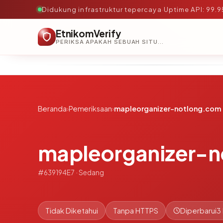
Didukung infrastruktur tepercaya
·
Uptime API: 99.
EtnikomVerify
PERIKSA APAKAH SEBUAH SITUS AMAN, TEPERCAYA, DAN TERVERIFIKASI DALAM HITUNGAN DETIK.
Beranda
›
Pemeriksaan
›
mapleorganizer-notlong.com
mapleorganizer-
#639194E7 · Sedang
Tidak Diketahui
Tanpa HTTPS
Diperbarui
3