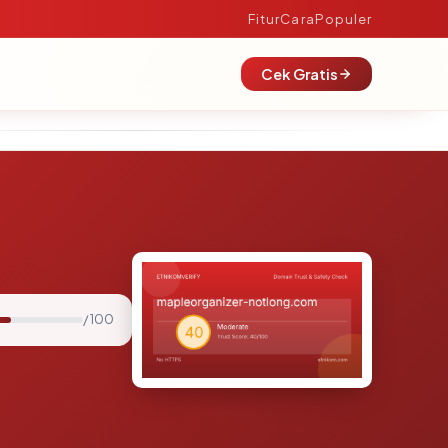
Fitur
Cara
Populer
Cek Gratis
/ 100