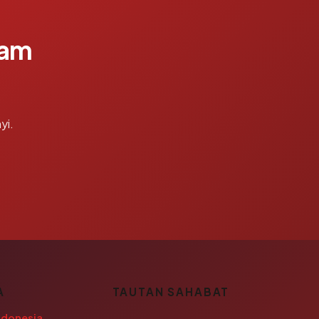
lam
yi.
A
TAUTAN SAHABAT
ndonesia