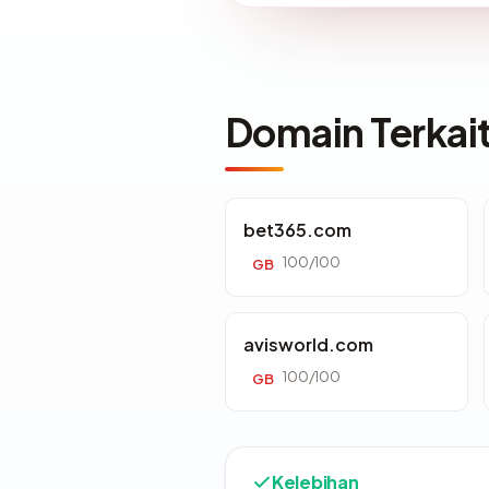
Domain Terkai
bet365.com
100/100
GB
avisworld.com
100/100
GB
Kelebihan