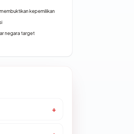
ak membuktikan kepemilikan
si
uar negara target