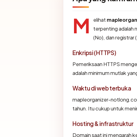
M
elihat
mapleorgan
terpenting adalah 
(No), dan registrar
Enkripsi (HTTPS)
Pemeriksaan HTTPS mengemba
adalah minimum mutlak yang 
Waktu di web terbuka
mapleorganizer-notlong.com 
tahun. Itu cukup untuk menin
Hosting & infrastruktur
Domain saat ini mengarah ke