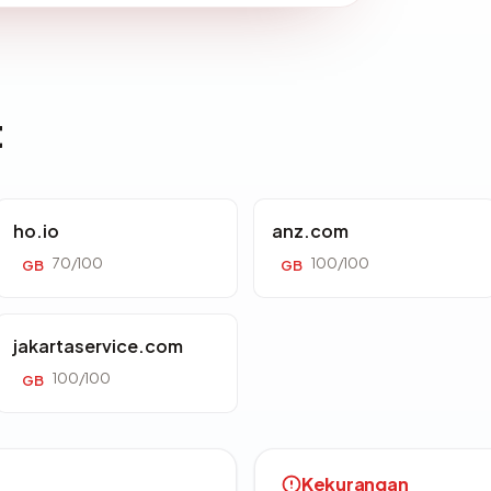
t
ho.io
anz.com
70/100
100/100
GB
GB
jakartaservice.com
100/100
GB
Kekurangan