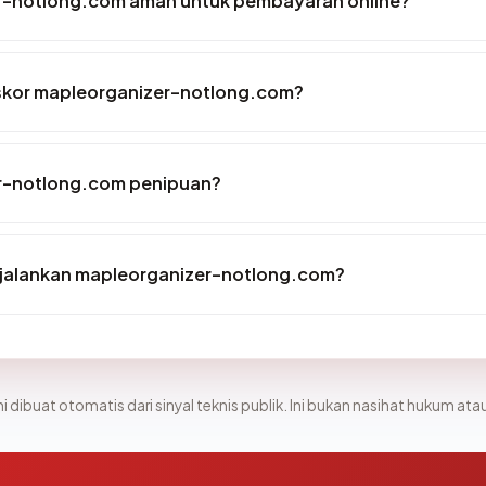
r-notlong.com aman untuk pembayaran online?
skor mapleorganizer-notlong.com?
r-notlong.com penipuan?
jalankan mapleorganizer-notlong.com?
i dibuat otomatis dari sinyal teknis publik. Ini bukan nasihat hukum atau