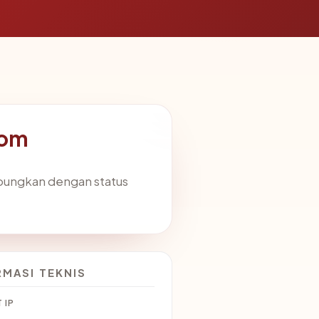
com
abungkan dengan status
RMASI TEKNIS
 IP