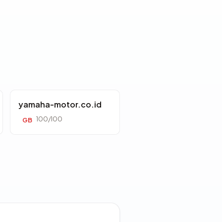
yamaha-motor.co.id
100/100
GB