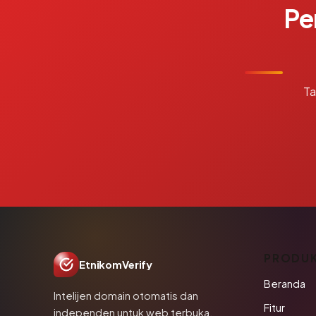
Pe
Ta
PRODU
EtnikomVerify
Beranda
Intelijen domain otomatis dan
Fitur
independen untuk web terbuka.