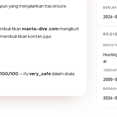
a pun yang menjalankan traceroute.
BERLAK
2026-
membuktikan
manta-dive.com
mengikuti
REGI
K membuktikan konten jujur.
REGIST
Hostin
ar.
TERDAF
100/100
— itu
very_safe
dalam skala
2000-
BERAKH
2026-