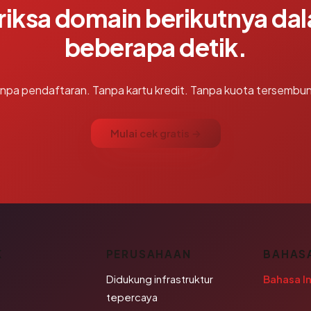
riksa domain berikutnya da
beberapa detik.
npa pendaftaran. Tanpa kartu kredit. Tanpa kuota tersembun
Mulai cek gratis →
K
PERUSAHAAN
BAHAS
Didukung infrastruktur
Bahasa I
tepercaya