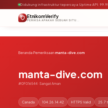
Didukung infrastruktur tepercaya
·
Uptime API: 99.
EtnikomVerify
PERIKSA APAKAH SEBUAH SITUS AMAN, TEPERCAYA, DAN TERVERIFIKASI DALAM HITUNGAN DETIK.
Beranda
›
Pemeriksaan
›
manta-dive.com
manta-dive.com
#0F016544 · Sangat Aman
Canada
104.26.14.42
HTTPS Valid
25.7 