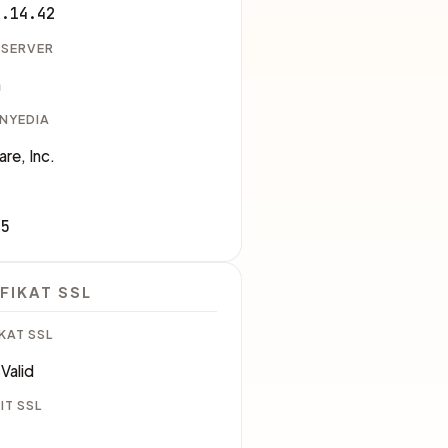
6.14.42
 SERVER
a
ENYEDIA
are, Inc.
35
FIKAT SSL
KAT SSL
Valid
IT SSL