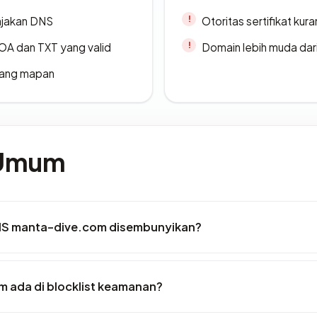
ajakan DNS
Otoritas sertifikat ku
A dan TXT yang valid
Domain lebih muda dari
 yang mapan
 Umum
IS manta-dive.com disembunyikan?
 ada di blocklist keamanan?