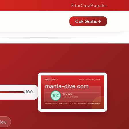
Fitur
Cara
Populer
Cek Gratis
/ 100
lalu