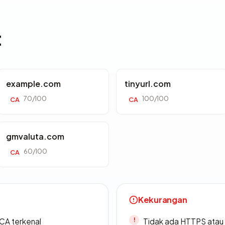
t
example.com
tinyurl.com
70/100
100/100
CA
CA
gmvaluta.com
60/100
CA
Kekurangan
 CA terkenal
Tidak ada HTTPS atau s