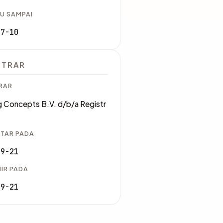
U SAMPAI
07-10
STRAR
RAR
g Concepts B.V. d/b/a Registr
TAR PADA
09-21
IR PADA
09-21