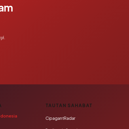
lam
yi.
A
TAUTAN SAHABAT
ndonesia
CipagantRadar