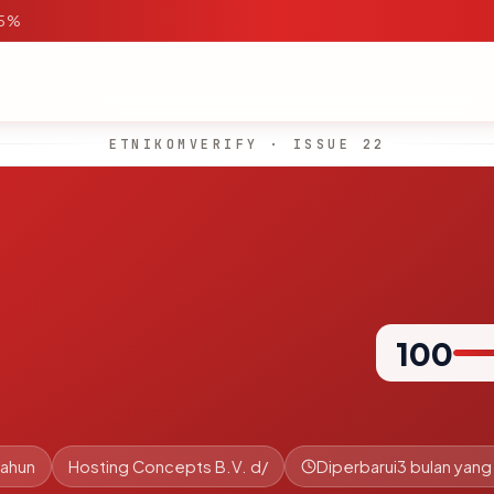
95%
ETNIKOMVERIFY · ISSUE 22
100
tahun
Hosting Concepts B.V. d/
Diperbarui
3 bulan yang 