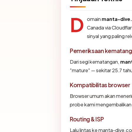
D
omain
manta-dive
Canada via Cloudflar
sinyal yang paling re
Pemeriksaan kematang
Dari segi kematangan,
mant
"mature" — sekitar 25.7 tahu
Kompatibilitas browser
Browser umum akan menerim
probe kami mengembalikan "O
Routing & ISP
Lalu lintas ke manta-dive.com