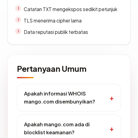
Catatan TXT mengekspos sedikit petunjuk
TLS menerima cipher lama
Data reputasi publik terbatas
Pertanyaan Umum
Apakah informasi WHOIS
mango.com disembunyikan?
Apakah mango.com ada di
blocklist keamanan?