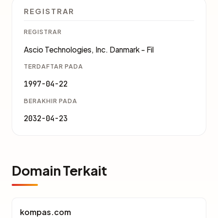
REGISTRAR
REGISTRAR
Ascio Technologies, Inc. Danmark - Fil
TERDAFTAR PADA
1997-04-22
BERAKHIR PADA
2032-04-23
Domain Terkait
kompas.com