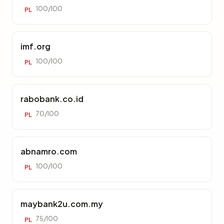
100/100
PL
imf.org
100/100
PL
rabobank.co.id
70/100
PL
abnamro.com
100/100
PL
maybank2u.com.my
75/100
PL