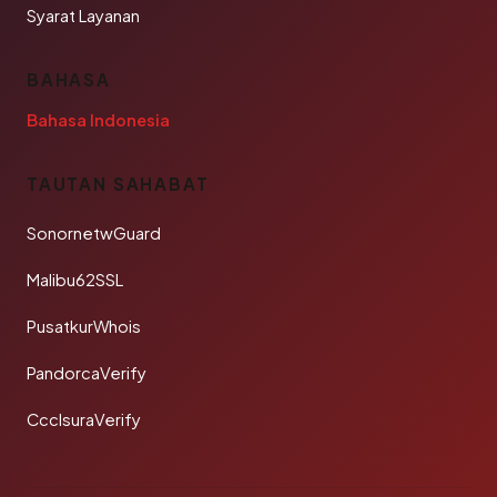
Syarat Layanan
BAHASA
Bahasa Indonesia
TAUTAN SAHABAT
SonornetwGuard
Malibu62SSL
PusatkurWhois
PandorcaVerify
CcclsuraVerify