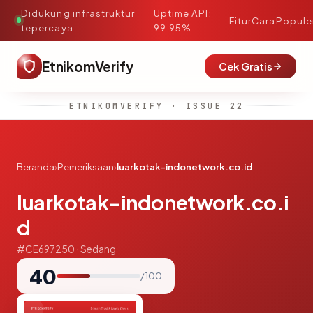
Didukung infrastruktur
Uptime API:
·
Fitur
Cara
Popule
tepercaya
99.95%
EtnikomVerify
Cek Gratis
ETNIKOMVERIFY · ISSUE 22
Beranda
›
Pemeriksaan
›
luarkotak-indonetwork.co.id
luarkotak-indonetwork.co.i
d
#CE697250 · Sedang
40
/ 100