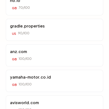
ho.io
70/100
GB
gradle.properties
90/100
US
anz.com
100/100
GB
yamaha-motor.co.id
100/100
GB
avisworld.com