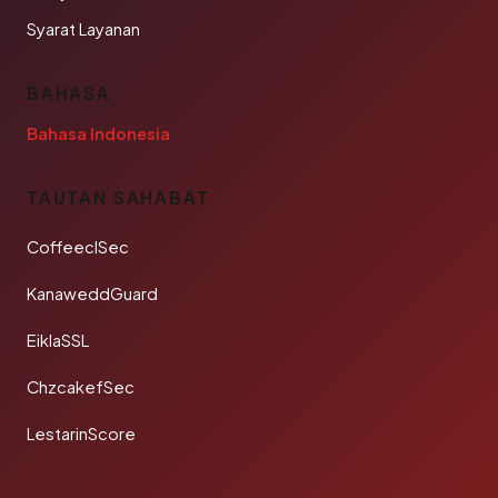
Syarat Layanan
BAHASA
Bahasa Indonesia
TAUTAN SAHABAT
CoffeeclSec
KanaweddGuard
EiklaSSL
ChzcakefSec
LestarinScore