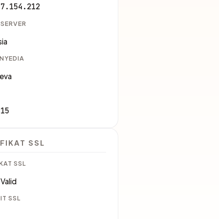
47.154.212
 SERVER
ia
ENYEDIA
eva
115
FIKAT SSL
KAT SSL
Valid
IT SSL