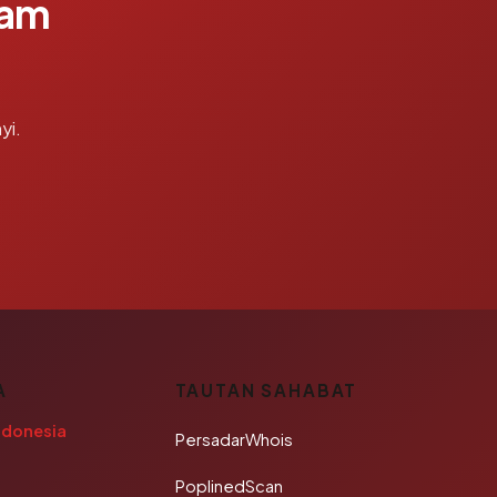
lam
yi.
A
TAUTAN SAHABAT
ndonesia
PersadarWhois
PoplinedScan