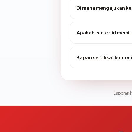
Di mana mengajukan kel
Apakah lsm.or.id memili
Kapan sertifikat lsm.or.
Laporan in