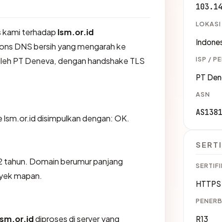
103.1
LOKASI
 kami terhadap
lsm.or.id
Indones
ons DNS bersih yang mengarah ke
ISP / P
 oleh PT Deneva, dengan handshake TLS
PT Den
ASN
AS138
lsm.or.id disimpulkan dengan: OK.
SERTI
7.2 tahun. Domain berumur panjang
SERTIFI
oyek mapan.
HTTPS 
PENERB
lsm.or.id
diproses di server yang
R13