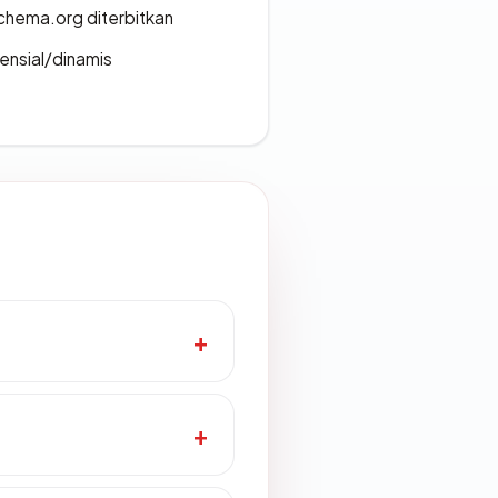
chema.org diterbitkan
densial/dinamis