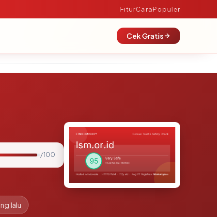
Fitur
Cara
Populer
Cek Gratis
/ 100
ng lalu