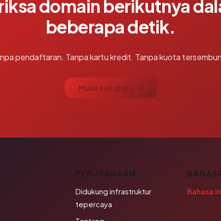
riksa domain berikutnya da
beberapa detik.
npa pendaftaran. Tanpa kartu kredit. Tanpa kuota tersembun
Mulai cek gratis →
K
PERUSAHAAN
BAHAS
Didukung infrastruktur
Bahasa I
tepercaya