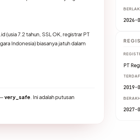
BERLAK
2026-
id (usia 7.2 tahun, SSL OK, registrar PT
REGI
gara Indonesia) biasanya jatuh dalam
REGIST
PT Regi
TERDAF
2019-
—
very_safe
. Ini adalah putusan
BERAKH
2027-