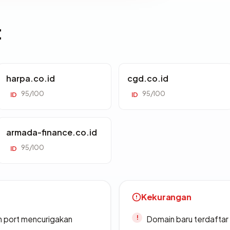
t
harpa.co.id
cgd.co.id
95/100
95/100
ID
ID
armada-finance.co.id
95/100
ID
Kekurangan
n port mencurigakan
Domain baru terdaftar