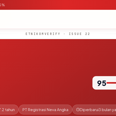
95%
ETNIKOMVERIFY · ISSUE 22
95
7.2 tahun
PT Registrasi Neva Angka
Diperbarui
3 bulan ya