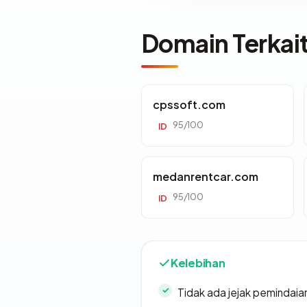
Domain Terkai
cpssoft.com
95/100
ID
medanrentcar.com
95/100
ID
Kelebihan
Tidak ada jejak pemindaia