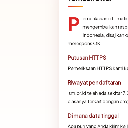
P
emeriksaan otomatis
mengembalikan resp
Indonesia, disajikan
merespons OK.
Putusan HTTPS
Pemeriksaan HTTPS kami ke 
Riwayat pendaftaran
lsm.or.id telah ada sekitar 
biasanya terkait dengan pr
Di mana data tinggal
Apa pun yang Anda kirim ke