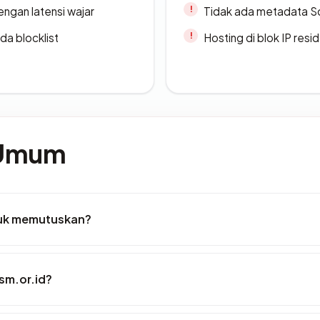
engan latensi wajar
Tidak ada metadata S
da blocklist
Hosting di blok IP resi
 Umum
tuk memutuskan?
sm.or.id?