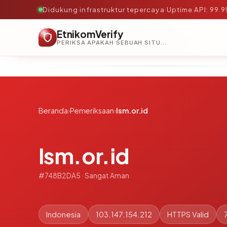
Didukung infrastruktur tepercaya
·
Uptime API: 99.
EtnikomVerify
PERIKSA APAKAH SEBUAH SITUS AMAN, TEPERCAYA, DAN TERVERIFIKASI DALAM HITUNGAN DETIK.
Beranda
›
Pemeriksaan
›
lsm.or.id
lsm.or.id
#748B2DA5 · Sangat Aman
Indonesia
103.147.154.212
HTTPS Valid