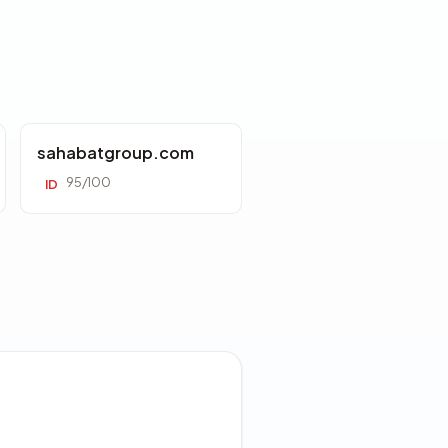
sahabatgroup.com
95/100
ID