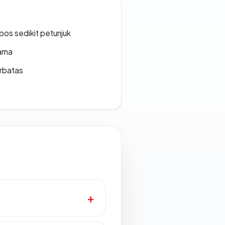
os sedikit petunjuk
lama
erbatas