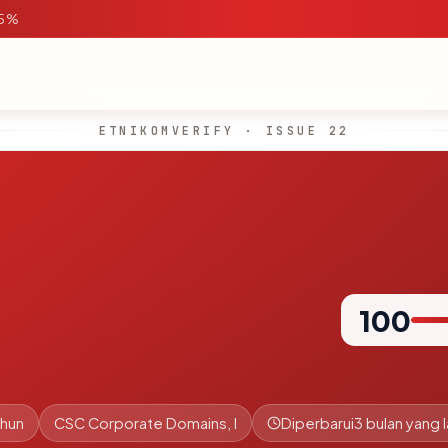
95%
ETNIKOMVERIFY · ISSUE 22
100
ahun
CSC Corporate Domains, I
Diperbarui
3 bulan yang l