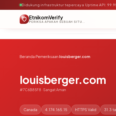
Didukung infrastruktur tepercaya
·
Uptime API: 99.
EtnikomVerify
PERIKSA APAKAH SEBUAH SITUS AMAN, TEPERCAYA, DAN TERVERIFIKASI DALAM HITUNGAN DETIK.
Beranda
›
Pemeriksaan
›
louisberger.com
louisberger.com
#7C6B85F8 · Sangat Aman
Canada
4.174.165.15
HTTPS Valid
31.3 t