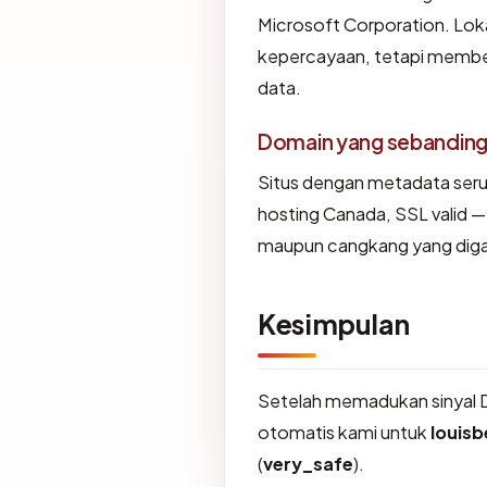
Microsoft Corporation. Lok
kepercayaan, tetapi member
data.
Domain yang sebandin
Situs dengan metadata ser
hosting Canada, SSL valid —
maupun cangkang yang diga
Kesimpulan
Setelah memadukan sinyal 
otomatis kami untuk
louis
(
very_safe
).