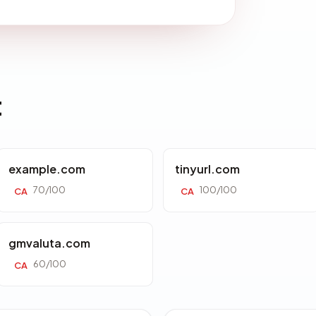
t
example.com
tinyurl.com
70/100
100/100
CA
CA
gmvaluta.com
60/100
CA