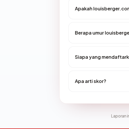
Apakah louisberger.com
Berapa umur louisberg
Siapa yang mendaftark
Apa arti skor?
Laporan in