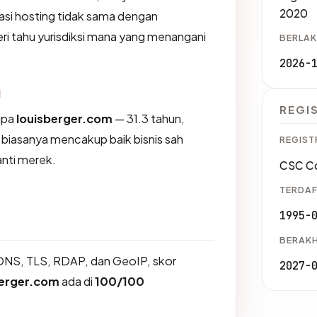
2020
asi hosting tidak sama dengan
i tahu yurisdiksi mana yang menangani
BERLAK
2026-
g
REGI
upa
louisberger.com
— 31.3 tahun,
 biasanya mencakup baik bisnis sah
REGIST
nti merek.
CSC Co
TERDAF
1995-
BERAKH
DNS, TLS, RDAP, dan GeoIP, skor
2027-
berger.com
ada di
100/100