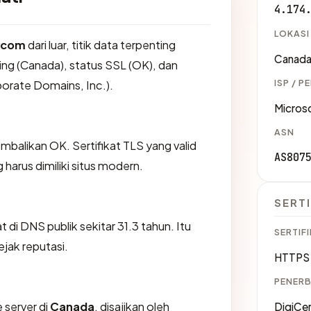
4.174
LOKASI
r.com
dari luar, titik data terpenting
Canad
ing (Canada), status SSL (OK), dan
ISP / P
porate Domains, Inc.).
Micros
ASN
likan OK. Sertifikat TLS yang valid
AS807
harus dimiliki situs modern.
SERTI
t di DNS publik sekitar 31.3 tahun. Itu
SERTIFI
jak reputasi.
HTTPS 
PENERB
 server di
Canada
, disajikan oleh
DigiCe