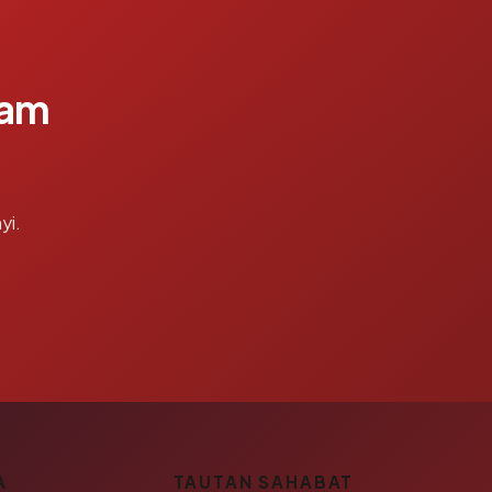
lam
yi.
A
TAUTAN SAHABAT