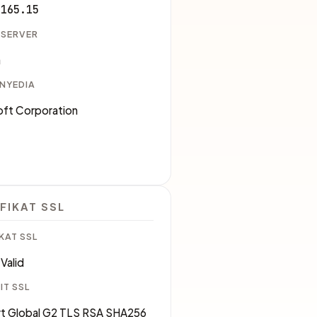
.165.15
 SERVER
a
ENYEDIA
oft Corporation
5
FIKAT SSL
KAT SSL
Valid
IT SSL
rt Global G2 TLS RSA SHA256