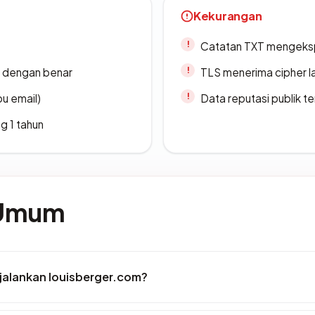
Kekurangan
Catatan TXT mengeksp
i dengan benar
TLS menerima cipher 
u email)
Data reputasi publik t
g 1 tahun
 Umum
alankan louisberger.com?