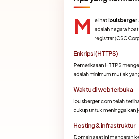
M
elihat
louisberge
adalah negara host
registrar (CSC Cor
Enkripsi (HTTPS)
Pemeriksaan HTTPS mengemba
adalah minimum mutlak yang 
Waktu di web terbuka
louisberger.com telah terliha
cukup untuk meninggalkan je
Hosting & infrastruktur
Domain saat ini mengarah ke