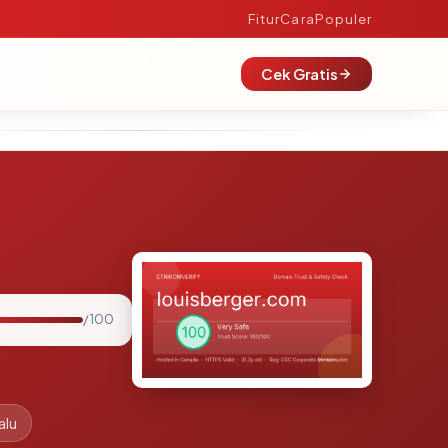
Fitur
Cara
Populer
Cek Gratis
/ 100
alu