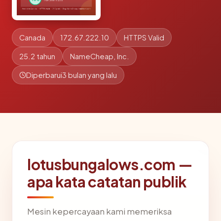
Canada
172.67.222.10
HTTPS Valid
25.2 tahun
NameCheap, Inc.
Diperbarui
3 bulan yang lalu
lotusbungalows.com —
apa kata catatan publik
Mesin kepercayaan kami memeriksa