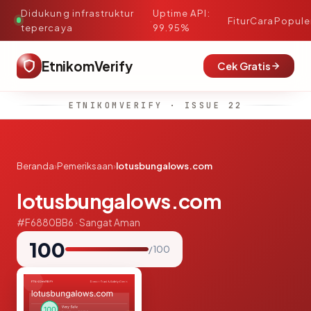
Didukung infrastruktur
Uptime API:
·
Fitur
Cara
Popule
tepercaya
99.95%
EtnikomVerify
Cek Gratis
ETNIKOMVERIFY · ISSUE 22
Beranda
›
Pemeriksaan
›
lotusbungalows.com
lotusbungalows.com
#F6880BB6 · Sangat Aman
100
/ 100