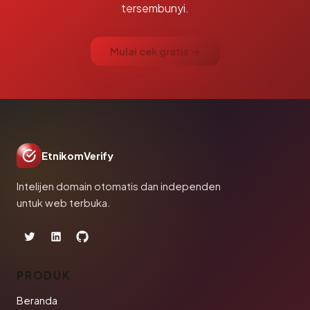
tersembunyi.
Mulai cek gratis →
EtnikomVerify
Intelijen domain otomatis dan independen
untuk web terbuka.
PRODUK
Beranda