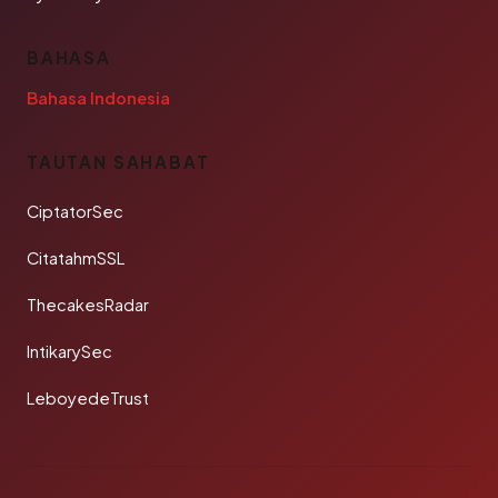
BAHASA
Bahasa Indonesia
TAUTAN SAHABAT
CiptatorSec
CitatahmSSL
ThecakesRadar
IntikarySec
LeboyedeTrust