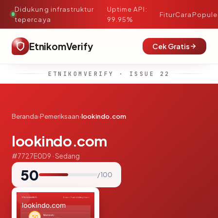
Didukung infrastruktur
Uptime API:
·
Fitur
Cara
Popule
tepercaya
99.95%
EtnikomVerify
Cek Gratis
ETNIKOMVERIFY · ISSUE 22
Beranda
›
Pemeriksaan
›
lookindo.com
lookindo.com
#7727E0D9 · Sedang
50
/ 100