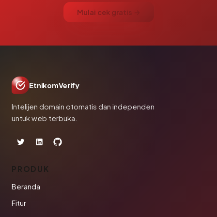
Mulai cek gratis →
EtnikomVerify
Intelijen domain otomatis dan independen
untuk web terbuka.
PRODUK
Beranda
Fitur