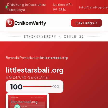
Didukung infrastruktur
Uptime API:
·
Fitur
Cara
Popule
tepercaya
99.95%
EtnikomVerify
Cek Gratis
ETNIKOMVERIFY · ISSUE 22
Beranda
›
Pemeriksaan
›
littlestarsbali.org
littlestarsbali.org
#AF247C40 · Sangat Aman
100
/ 100