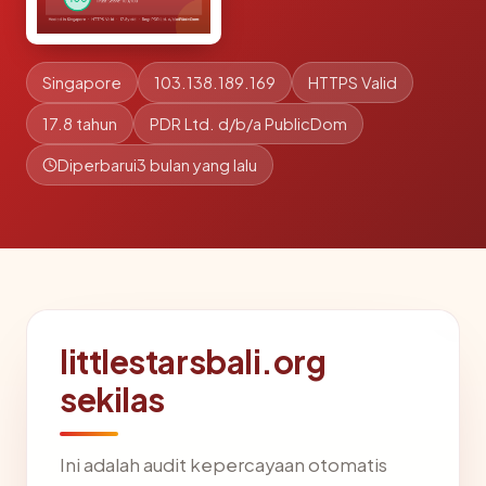
Singapore
103.138.189.169
HTTPS Valid
17.8 tahun
PDR Ltd. d/b/a PublicDom
Diperbarui
3 bulan yang lalu
littlestarsbali.org
sekilas
Ini adalah audit kepercayaan otomatis