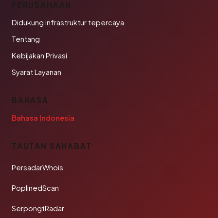
PERUSAHAAN
Didukung infrastruktur tepercaya
Tentang
Kebijakan Privasi
Syarat Layanan
BAHASA
Bahasa Indonesia
TAUTAN SAHABAT
PersadarWhois
PoplinedScan
SerpongtRadar