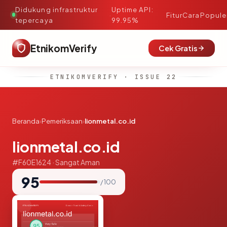
Didukung infrastruktur
Uptime API:
·
Fitur
Cara
Popule
tepercaya
99.95%
EtnikomVerify
Cek Gratis
ETNIKOMVERIFY · ISSUE 22
Beranda
›
Pemeriksaan
›
lionmetal.co.id
lionmetal.co.id
#F60E1624 · Sangat Aman
95
/ 100