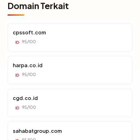
Domain Terkait
cpssoft.com
95/100
ID
harpa.co.id
95/100
ID
cgd.co.id
95/100
ID
sahabatgroup.com