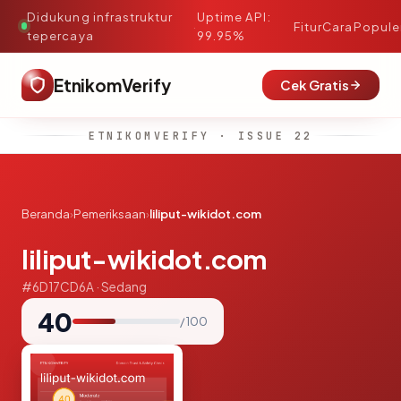
Didukung infrastruktur
Uptime API:
·
Fitur
Cara
Popule
tepercaya
99.95%
EtnikomVerify
Cek Gratis
ETNIKOMVERIFY · ISSUE 22
Beranda
›
Pemeriksaan
›
liliput-wikidot.com
liliput-wikidot.com
#6D17CD6A · Sedang
40
/ 100