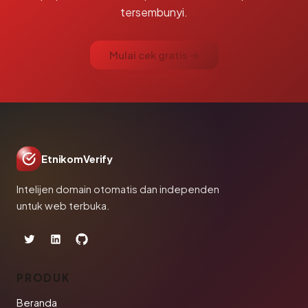
tersembunyi.
Mulai cek gratis →
EtnikomVerify
Intelijen domain otomatis dan independen
untuk web terbuka.
PRODUK
Beranda