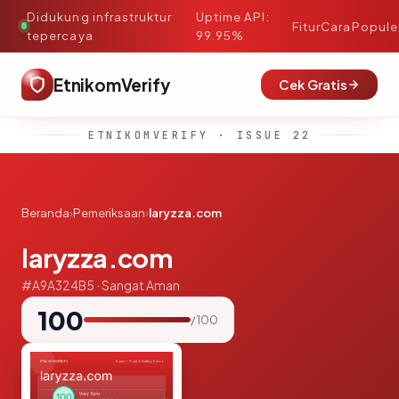
Didukung infrastruktur
Uptime API:
·
Fitur
Cara
Popule
tepercaya
99.95%
EtnikomVerify
Cek Gratis
ETNIKOMVERIFY · ISSUE 22
Beranda
›
Pemeriksaan
›
laryzza.com
laryzza.com
#A9A324B5 · Sangat Aman
100
/ 100