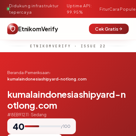
Didukung infrastruktur
Uptime API:
·
Fitur
Cara
Popule
tepercaya
99.95%
EtnikomVerify
Cek Gratis
ETNIKOMVERIFY · ISSUE 22
Beranda
›
Pemeriksaan
›
kumalaindonesiashipyard-notlong.com
kumalaindonesiashipyard-n
otlong.com
#8EB91211 · Sedang
40
/ 100