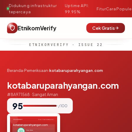
Didukung infrastruktur
Uptime API:
·
Fitur
Cara
Popule
tepercaya
99.95%
EtnikomVerify
Cek Gratis
ETNIKOMVERIFY · ISSUE 22
Beranda
›
Pemeriksaan
›
kotabaruparahyangan.com
kotabaruparahyangan.com
#8A971568 · Sangat Aman
95
/ 100