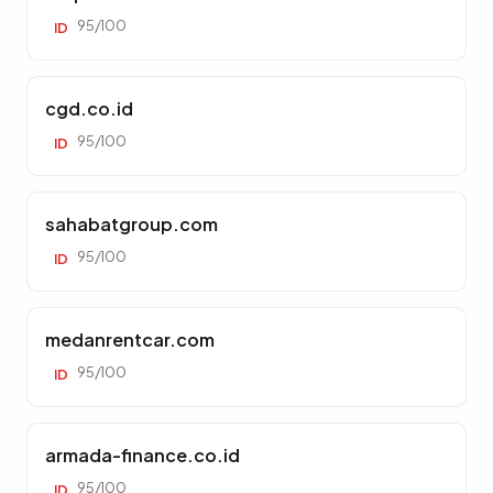
95/100
ID
cgd.co.id
95/100
ID
sahabatgroup.com
95/100
ID
medanrentcar.com
95/100
ID
armada-finance.co.id
95/100
ID