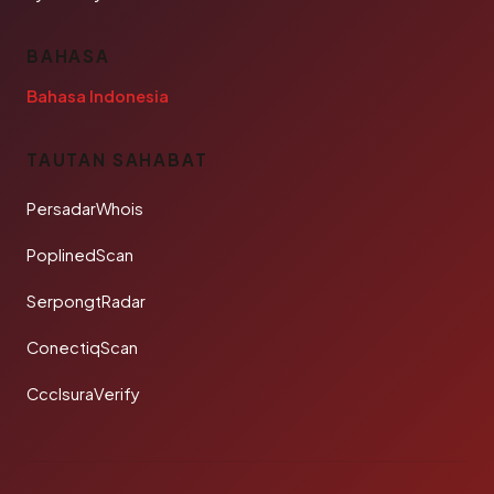
BAHASA
Bahasa Indonesia
TAUTAN SAHABAT
PersadarWhois
PoplinedScan
SerpongtRadar
ConectiqScan
CcclsuraVerify