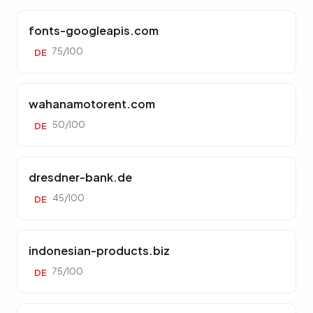
fonts-googleapis.com
75/100
DE
wahanamotorent.com
50/100
DE
dresdner-bank.de
45/100
DE
indonesian-products.biz
75/100
DE