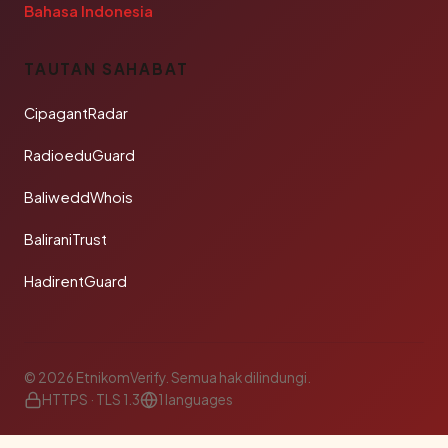
Bahasa Indonesia
TAUTAN SAHABAT
CipagantRadar
RadioeduGuard
BaliweddWhois
BaliraniTrust
HadirentGuard
© 2026 EtnikomVerify. Semua hak dilindungi.
HTTPS · TLS 1.3
1 languages