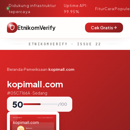
Didukung infrastruktur
Uptime API:
·
Fitur
Cara
Popule
tepercaya
99.95%
EtnikomVerify
Cek Gratis
ETNIKOMVERIFY · ISSUE 22
Beranda
›
Pemeriksaan
›
kopimall.com
kopimall.com
#05C7166A · Sedang
50
/ 100