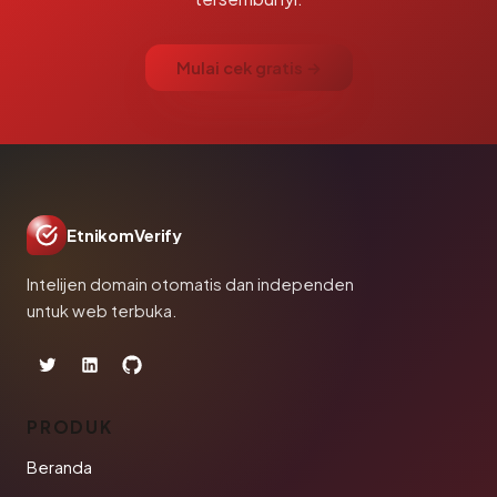
Mulai cek gratis →
EtnikomVerify
Intelijen domain otomatis dan independen
untuk web terbuka.
PRODUK
Beranda