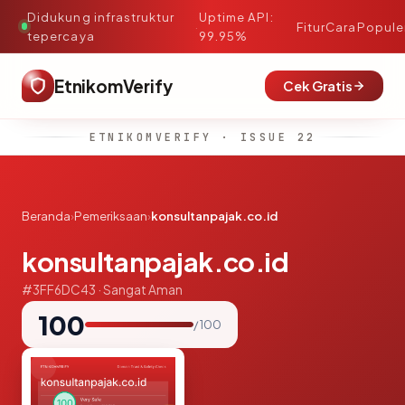
Didukung infrastruktur
Uptime API:
·
Fitur
Cara
Popule
tepercaya
99.95%
EtnikomVerify
Cek Gratis
ETNIKOMVERIFY · ISSUE 22
Beranda
›
Pemeriksaan
›
konsultanpajak.co.id
konsultanpajak.co.id
#3FF6DC43 · Sangat Aman
100
/ 100