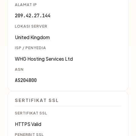
ALAMAT IP
209.42.27.144
LOKASI SERVER
United Kingdom
ISP / PENYEDIA
WHG Hosting Services Ltd
ASN
AS204800
SERTIFIKAT SSL
SERTIFIKAT SSL
HTTPS Valid
PENERBIT SSL