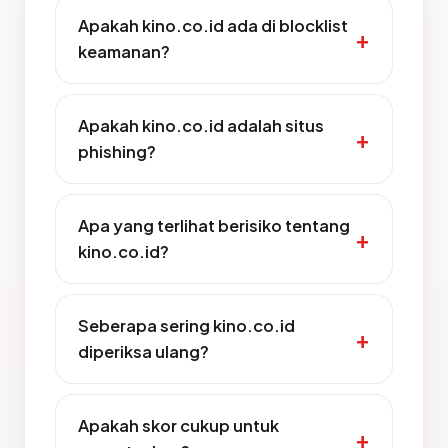
Apakah kino.co.id ada di blocklist
keamanan?
Apakah kino.co.id adalah situs
phishing?
Apa yang terlihat berisiko tentang
kino.co.id?
Seberapa sering kino.co.id
diperiksa ulang?
Apakah skor cukup untuk