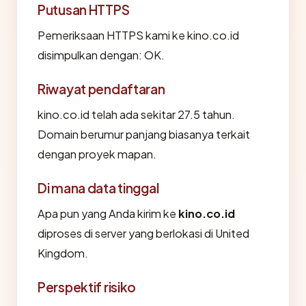
Putusan HTTPS
Pemeriksaan HTTPS kami ke kino.co.id
disimpulkan dengan: OK.
Riwayat pendaftaran
kino.co.id telah ada sekitar 27.5 tahun.
Domain berumur panjang biasanya terkait
dengan proyek mapan.
Di mana data tinggal
Apa pun yang Anda kirim ke
kino.co.id
diproses di server yang berlokasi di United
Kingdom.
Perspektif risiko