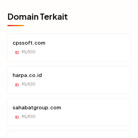
Domain Terkait
cpssoft.com
95/100
ID
harpa.co.id
95/100
ID
sahabatgroup.com
95/100
ID