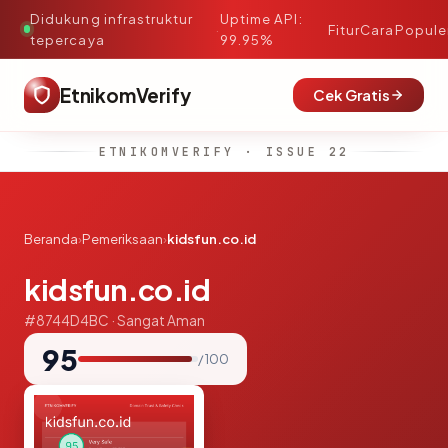
Didukung infrastruktur
Uptime API:
·
Fitur
Cara
Popule
tepercaya
99.95%
EtnikomVerify
Cek Gratis
ETNIKOMVERIFY · ISSUE 22
Beranda
›
Pemeriksaan
›
kidsfun.co.id
kidsfun.co.id
#8744D4BC · Sangat Aman
95
/ 100