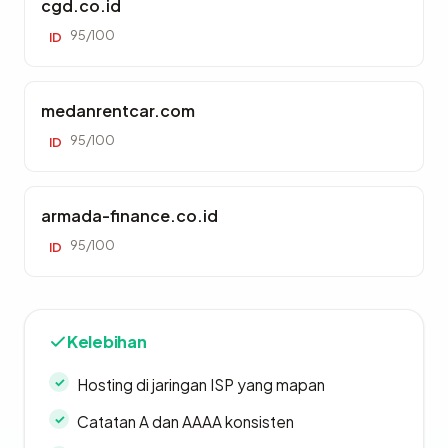
cgd.co.id
95/100
ID
medanrentcar.com
95/100
ID
armada-finance.co.id
95/100
ID
Kelebihan
Hosting di jaringan ISP yang mapan
Catatan A dan AAAA konsisten