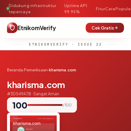
Didukung infrastruktur
Uptime API:
·
Fitur
Cara
Popule
tepercaya
99.95%
EtnikomVerify
Cek Gratis
ETNIKOMVERIFY · ISSUE 22
Beranda
›
Pemeriksaan
›
kharisma.com
kharisma.com
#3D549A7B · Sangat Aman
100
/ 100