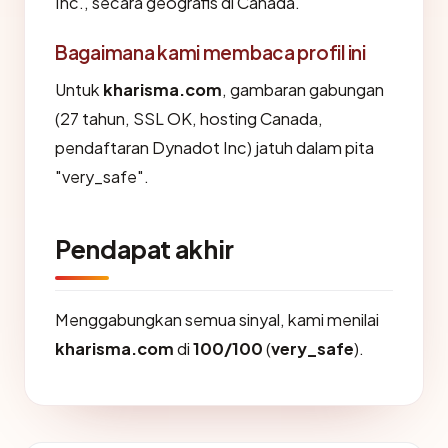
Inc., secara geografis di Canada.
Bagaimana kami membaca profil ini
Untuk
kharisma.com
, gambaran gabungan
(27 tahun, SSL OK, hosting Canada,
pendaftaran Dynadot Inc) jatuh dalam pita
"very_safe".
Pendapat akhir
Menggabungkan semua sinyal, kami menilai
kharisma.com
di
100/100
(
very_safe
).