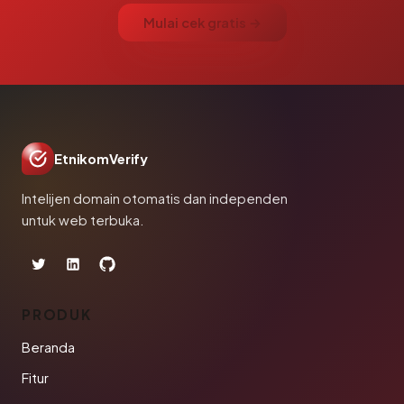
Mulai cek gratis →
EtnikomVerify
Intelijen domain otomatis dan independen
untuk web terbuka.
PRODUK
Beranda
Fitur