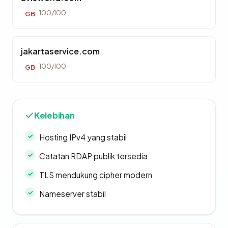
100/100
GB
jakartaservice.com
100/100
GB
Kelebihan
Hosting IPv4 yang stabil
Catatan RDAP publik tersedia
TLS mendukung cipher modern
Nameserver stabil