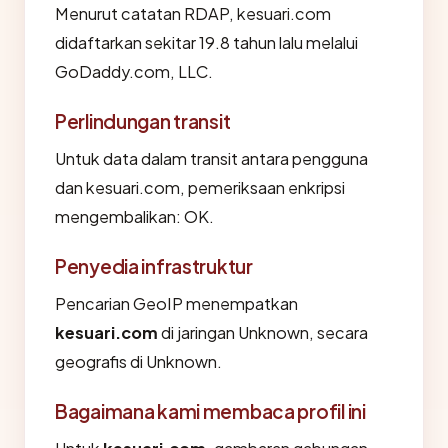
Menurut catatan RDAP, kesuari.com
didaftarkan sekitar 19.8 tahun lalu melalui
GoDaddy.com, LLC.
Perlindungan transit
Untuk data dalam transit antara pengguna
dan kesuari.com, pemeriksaan enkripsi
mengembalikan: OK.
Penyedia infrastruktur
Pencarian GeoIP menempatkan
kesuari.com
di jaringan Unknown, secara
geografis di Unknown.
Bagaimana kami membaca profil ini