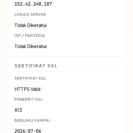
152.42.248.187
LOKASI SERVER
Tidak Diketahui
ISP / PENYEDIA
Tidak Diketahui
SERTIFIKAT SSL
SERTIFIKAT SSL
HTTPS Valid
PENERBIT SSL
R13
BERLAKU SAMPAI
2026-07-06