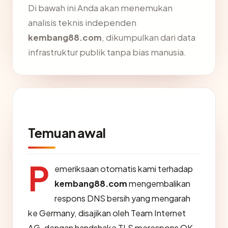
Di bawah ini Anda akan menemukan
analisis teknis independen
kembang88.com
, dikumpulkan dari data
infrastruktur publik tanpa bias manusia.
Temuan awal
P
emeriksaan otomatis kami terhadap
kembang88.com
mengembalikan
respons DNS bersih yang mengarah
ke Germany, disajikan oleh Team Internet
AG, dengan handshake TLS merespons OK.