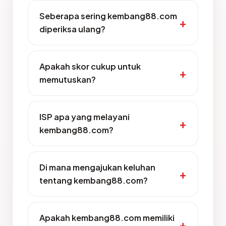
Seberapa sering kembang88.com
diperiksa ulang?
Apakah skor cukup untuk
memutuskan?
ISP apa yang melayani
kembang88.com?
Di mana mengajukan keluhan
tentang kembang88.com?
Apakah kembang88.com memiliki