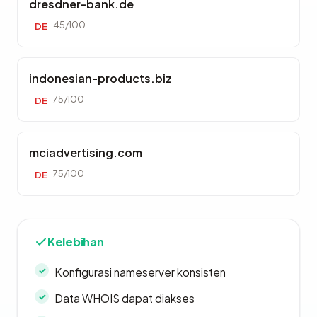
dresdner-bank.de
45/100
DE
indonesian-products.biz
75/100
DE
mciadvertising.com
75/100
DE
Kelebihan
Konfigurasi nameserver konsisten
Data WHOIS dapat diakses