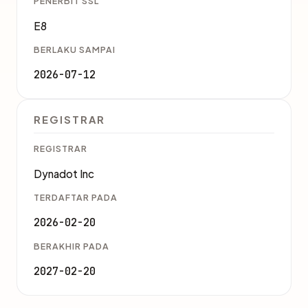
PENERBIT SSL
E8
BERLAKU SAMPAI
2026-07-12
REGISTRAR
REGISTRAR
Dynadot Inc
TERDAFTAR PADA
2026-02-20
BERAKHIR PADA
2027-02-20