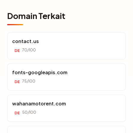
Domain Terkait
contact.us
70/100
DE
fonts-googleapis.com
75/100
DE
wahanamotorent.com
50/100
DE