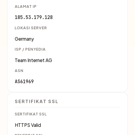
ALAMAT IP
185.53.179.128
LOKASI SERVER
Germany
ISP / PENYEDIA
Team Internet AG
ASN
AS61969
SERTIFIKAT SSL
SERTIFIKAT SSL
HTTPS Valid