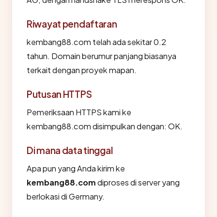
Riwayat pendaftaran
kembang88.com telah ada sekitar 0.2
tahun. Domain berumur panjang biasanya
terkait dengan proyek mapan.
Putusan HTTPS
Pemeriksaan HTTPS kami ke
kembang88.com disimpulkan dengan: OK.
Di mana data tinggal
Apa pun yang Anda kirim ke
kembang88.com
diproses di server yang
berlokasi di Germany.