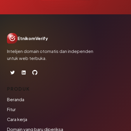
EtnikomVerify
Intelijen domain otomatis dan independen
untuk web terbuka.
PRODUK
Beranda
Fitur
Cara kerja
Domain yang baru diperiksa