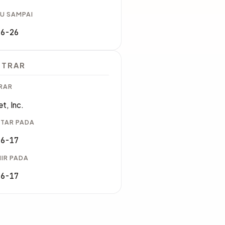
U SAMPAI
06-26
STRAR
RAR
t, Inc.
TAR PADA
06-17
IR PADA
06-17