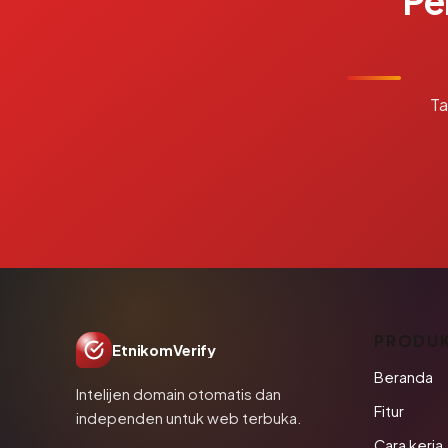
Pe
Ta
PRODU
EtnikomVerify
Beranda
Intelijen domain otomatis dan
Fitur
independen untuk web terbuka.
Cara kerja