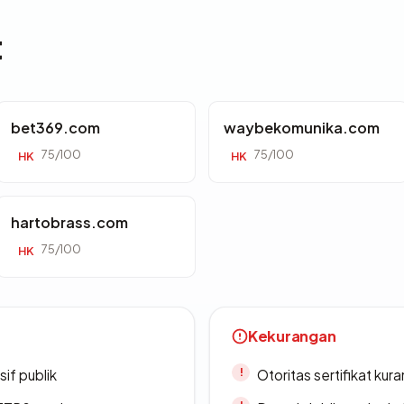
t
bet369.com
waybekomunika.com
75/100
75/100
HK
HK
hartobrass.com
75/100
HK
Kekurangan
if publik
Otoritas sertifikat ku