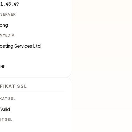
51.48.49
 SERVER
Kong
ENYEDIA
sting Services Ltd
800
FIKAT SSL
KAT SSL
Valid
IT SSL