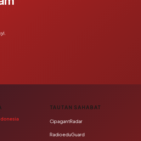
lam
yi.
A
TAUTAN SAHABAT
ndonesia
CipagantRadar
RadioeduGuard