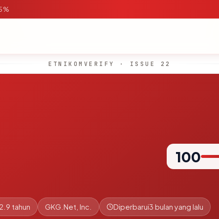
95%
ETNIKOMVERIFY · ISSUE 22
100
2.9 tahun
GKG.Net, Inc.
Diperbarui
3 bulan yang lalu