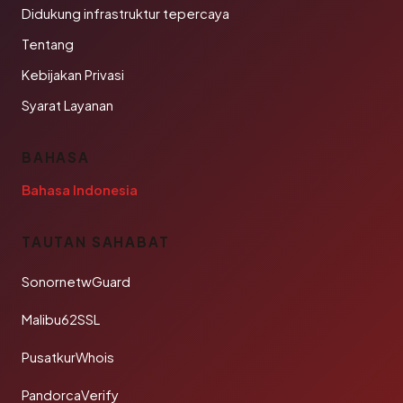
Didukung infrastruktur tepercaya
Tentang
Kebijakan Privasi
Syarat Layanan
BAHASA
Bahasa Indonesia
TAUTAN SAHABAT
SonornetwGuard
Malibu62SSL
PusatkurWhois
PandorcaVerify