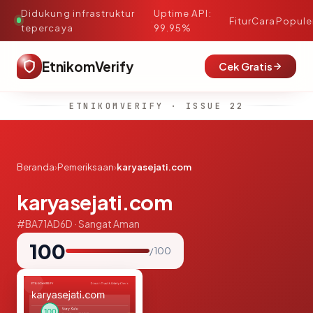
Didukung infrastruktur
Uptime API:
·
Fitur
Cara
Popule
tepercaya
99.95%
EtnikomVerify
Cek Gratis
ETNIKOMVERIFY · ISSUE 22
Beranda
›
Pemeriksaan
›
karyasejati.com
karyasejati.com
#BA71AD6D · Sangat Aman
100
/ 100